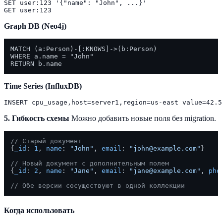
SET user:123 '{"name": "John", ...}'

Graph DB (Neo4j)
MATCH (a:Person)-[:KNOWS]->(b:Person)

WHERE a.name = "John"

Time Series (InfluxDB)
5. Гибкость схемы
Можно добавить новые поля без migration.
// Старый документ
{
_id
: 
1
, 
name
: 
"John"
, 
email
: 
"john@example.com"
}

// Новый документ с дополнительным полем
{
_id
: 
2
, 
name
: 
"Jane"
, 
email
: 
"jane@example.com"
, 
pho
// Обе версии сосуществуют в одной коллекции
Когда использовать