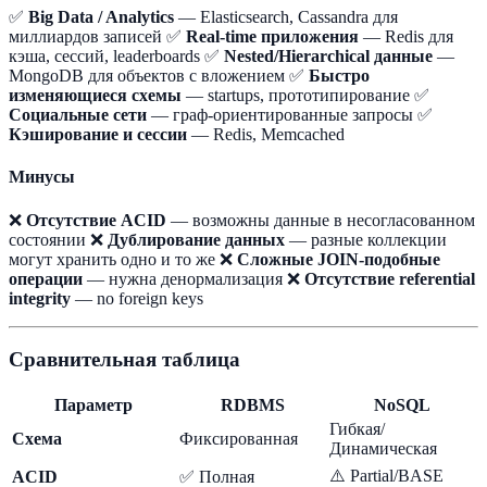
✅
Big Data / Analytics
— Elasticsearch, Cassandra для
миллиардов записей ✅
Real-time приложения
— Redis для
кэша, сессий, leaderboards ✅
Nested/Hierarchical данные
—
MongoDB для объектов с вложением ✅
Быстро
изменяющиеся схемы
— startups, прототипирование ✅
Социальные сети
— граф-ориентированные запросы ✅
Кэширование и сессии
— Redis, Memcached
Минусы
❌
Отсутствие ACID
— возможны данные в несогласованном
состоянии ❌
Дублирование данных
— разные коллекции
могут хранить одно и то же ❌
Сложные JOIN-подобные
операции
— нужна денормализация ❌
Отсутствие referential
integrity
— no foreign keys
Сравнительная таблица
Параметр
RDBMS
NoSQL
Гибкая/
Схема
Фиксированная
Динамическая
⚠️ Partial/BASE
ACID
✅ Полная