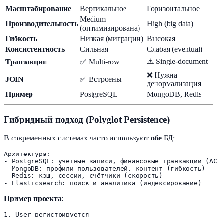
Масштабирование
Вертикальное
Горизонтальное
Medium
Производительность
High (big data)
(оптимизирована)
Гибкость
Низкая (миграции)
Высокая
Консистентность
Сильная
Слабая (eventual)
⚠️ Single-document
Транзакции
✅ Multi-row
❌ Нужна
JOIN
✅ Встроены
денормализация
Пример
PostgreSQL
MongoDB, Redis
Гибридный подход (Polyglot Persistence)
В современных системах часто используют
обе
БД:
Архитектура:

- PostgreSQL: учётные записи, финансовые транзакции (AC
- MongoDB: профили пользователей, контент (гибкость)

- Redis: кэш, сессии, счётчики (скорость)

Пример проекта
:
1. User регистрируется
