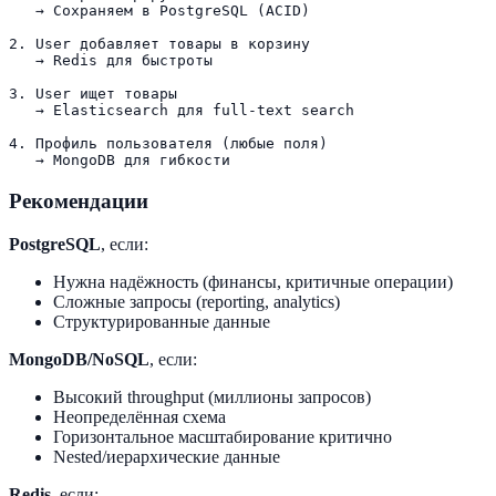
   → Сохраняем в PostgreSQL (ACID)

2. User добавляет товары в корзину

   → Redis для быстроты

3. User ищет товары

   → Elasticsearch для full-text search

4. Профиль пользователя (любые поля)

Рекомендации
PostgreSQL
, если:
Нужна надёжность (финансы, критичные операции)
Сложные запросы (reporting, analytics)
Структурированные данные
MongoDB/NoSQL
, если:
Высокий throughput (миллионы запросов)
Неопределённая схема
Горизонтальное масштабирование критично
Nested/иерархические данные
Redis
, если: