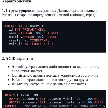
Характеристики
1. Структурированные данные
Данные организованы в
таблицы с заранее определённой схемой (columns, types).
CREATE TABLE
 users (

  id 
INT
PRIMARY KEY
,

  name 
VARCHAR
(
100
) 
NOT NULL
,

  email 
VARCHAR
(
100
) 
UNIQUE
,

  created_at 
TIMESTAMP
,

  role_id 
INT
FOREIGN KEY
2. ACID гарантии
Atomicity
: транзакция либо полностью выполняется,
либо откатывается
Consistency
: данные всегда в корректном состоянии
Isolation
: транзакции не влияют друг на друга
Durability
: сохранённые данные не теряются
BEGIN
 TRANSACTION

UPDATE
 accounts 
SET
 balance 
=
 balance 
-
100
WHERE
 i
UPDATE
 accounts 
SET
 balance 
=
 balance 
+
100
WHERE
 i
COMMIT
-- обе операции либо выполнены, либо откачены