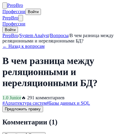
Prep
Bro
Профессии
Войти
Prep
Bro
Профессии
Войти
PrepBro
/
System Analyst
/
Вопросы
/
В чем разница между
реляционными и нереляционными БД?
← Назад к вопросам
В чем разница между
реляционными и
нереляционными БД?
1.0
Junior
🔥
29
1
комментариев
#
Архитектура систем
#
Базы данных и SQL
Предложить правку
Комментарии (
1
)