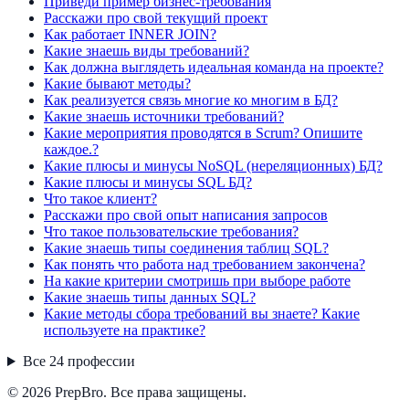
Приведи пример бизнес-требования
Расскажи про свой текущий проект
Как работает INNER JOIN?
Какие знаешь виды требований?
Как должна выглядеть идеальная команда на проекте?
Какие бывают методы?
Как реализуется связь многие ко многим в БД?
Какие знаешь источники требований?
Какие мероприятия проводятся в Scrum? Опишите
каждое.?
Какие плюсы и минусы NoSQL (нереляционных) БД?
Какие плюсы и минусы SQL БД?
Что такое клиент?
Расскажи про свой опыт написания запросов
Что такое пользовательские требования?
Какие знаешь типы соединения таблиц SQL?
Как понять что работа над требованием закончена?
На какие критерии смотришь при выборе работе
Какие знаешь типы данных SQL?
Какие методы сбора требований вы знаете? Какие
используете на практике?
Все
24
профессии
© 2026 PrepBro. Все права защищены.