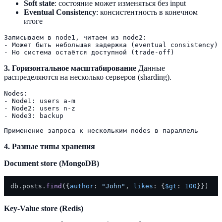
Soft state
: состояние может изменяться без input
Eventual Consistency
: консистентность в конечном
итоге
Записываем в node1, читаем из node2:

- Может быть небольшая задержка (eventual consistency)

3. Горизонтальное масштабирование
Данные
распределяются на несколько серверов (sharding).
Nodes:

- Node1: users a-m

- Node2: users n-z

- Node3: backup

4. Разные типы хранения
Document store (MongoDB)
db.
posts
.
find
({
author
: 
"John"
, 
likes
: {
$gt
: 
100
Key-Value store (Redis)