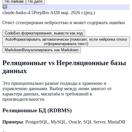
По лайкам
По дате
🐱
claude-haiku-4.5
PrepBro AI
28 мар. 2026 г.
(ред.)
Ответ сгенерирован нейросетью и может содержать ошибки
Code
Без форматирования, вывести как код
Auto
Форматировать автоматически (помогает, если нейронка плохо
отформатировала текст)
Markdown
Визуализировать как Markdown
Реляционные vs Нереляционные базы
данных
Это принципиально разные подходы к хранению и
управлению данными. Выбор между ними зависит от
характера данных, масштаба и требований к
производительности.
Реляционные БД (RDBMS)
Примеры
: PostgreSQL, MySQL, Oracle, SQL Server, MariaDB