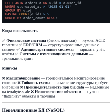
LEFT
JOIN
 orders o 
ON
 u.id 
=
WHERE
 u.created_at 
>
'2025-01-01'
GROUP
BY
HAVING
COUNT
(o.id) 
>
5
ORDER
BY
 order_count 
DESC
Когда использовать
✅
Финансовые системы
(банки, платежи) — нужны ACID
гарантии ✅
ERP/CRM
— структурированные данные с
связями ✅
Административные системы
— зарплата, учёт,
отчёты ✅
Системы с изменяющимися данными
—
транзакции, аудит
Минусы
❌
Масштабирование
— горизонтальное масштабирование
сложное ❌
Гибкость схемы
— изменение структуры требует
миграции ❌
Производительность при big data
— медленные
на terrabyte-scale ❌
Несоответствие объектам
— нужно
"flattenить" объекты в таблицы
Нереляционные БД (NoSQL)