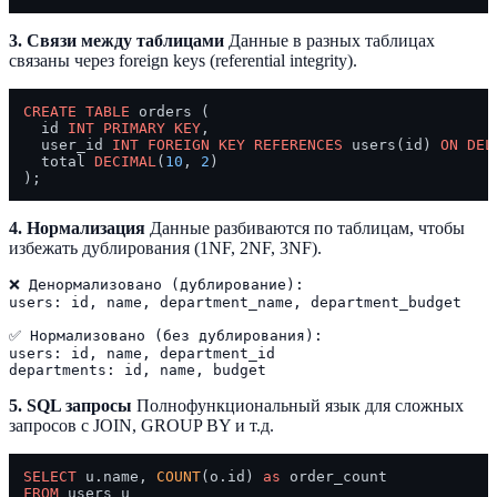
3. Связи между таблицами
Данные в разных таблицах
связаны через foreign keys (referential integrity).
CREATE TABLE
 orders (

  id 
INT
PRIMARY KEY
,

  user_id 
INT
FOREIGN KEY
REFERENCES
 users(id) 
ON
DEL
  total 
DECIMAL
(
10
, 
2
)

4. Нормализация
Данные разбиваются по таблицам, чтобы
избежать дублирования (1NF, 2NF, 3NF).
❌ Денормализовано (дублирование):

users: id, name, department_name, department_budget

✅ Нормализовано (без дублирования):

users: id, name, department_id

5. SQL запросы
Полнофункциональный язык для сложных
запросов с JOIN, GROUP BY и т.д.
SELECT
 u.name, 
COUNT
(o.id) 
as
FROM