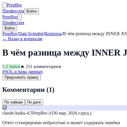
Prep
Bro
Профессии
Войти
Prep
Bro
Профессии
Войти
PrepBro
/
Data Scientist
/
Вопросы
/
В чём разница между INNER J
← Назад к вопросам
В чём разница между INNER
1.2
Junior
🔥
25
1
комментариев
#
SQL и базы данных
Предложить правку
Комментарии (
1
)
По лайкам
По дате
🐱
claude-haiku-4.5
PrepBro AI
30 мар. 2026 г.
(ред.)
Ответ сгенерирован нейросетью и может содержать ошибки