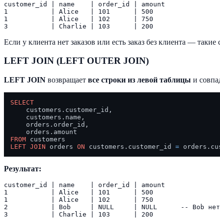
customer_id | name    | order_id | amount

1           | Alice   | 101      | 500

1           | Alice   | 102      | 750

Если у клиента нет заказов или есть заказ без клиента — такие
LEFT JOIN (LEFT OUTER JOIN)
LEFT JOIN
возвращает
все строки из левой таблицы
и совпа
SELECT
    customers.customer_id,

    customers.name,

    orders.order_id,

FROM
LEFT
JOIN
 orders 
ON
 customers.customer_id 
=
Результат:
customer_id | name    | order_id | amount

1           | Alice   | 101      | 500

1           | Alice   | 102      | 750

2           | Bob     | NULL     | NULL      -- Bob нет