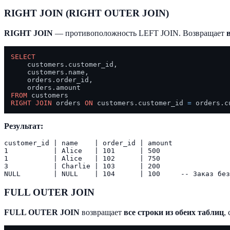
RIGHT JOIN (RIGHT OUTER JOIN)
RIGHT JOIN
— противоположность LEFT JOIN. Возвращает
SELECT
    customers.customer_id,

    customers.name,

    orders.order_id,

FROM
RIGHT
JOIN
 orders 
ON
 customers.customer_id 
=
Результат:
customer_id | name    | order_id | amount

1           | Alice   | 101      | 500

1           | Alice   | 102      | 750

3           | Charlie | 103      | 200

FULL OUTER JOIN
FULL OUTER JOIN
возвращает
все строки из обеих таблиц
,