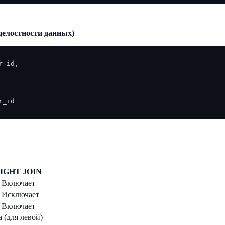
целостности данных)
_id,

IGHT JOIN
 Включает
 Исключает
 Включает
а (для левой)