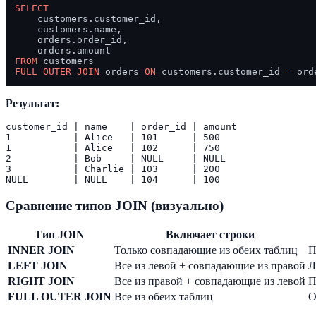
SELECT
    customers.customer_id,

    customers.name,

    orders.order_id,

FROM
FULL
OUTER
JOIN
 orders 
ON
 customers.customer_id 
=
Результат:
customer_id | name    | order_id | amount

1           | Alice   | 101      | 500

1           | Alice   | 102      | 750

2           | Bob     | NULL     | NULL

3           | Charlie | 103      | 200

Сравнение типов JOIN (визуально)
Тип JOIN
Включает строки
INNER JOIN
Только совпадающие из обеих таблиц
П
LEFT JOIN
Все из левой + совпадающие из правой
Л
RIGHT JOIN
Все из правой + совпадающие из левой
П
FULL OUTER JOIN
Все из обеих таблиц
О