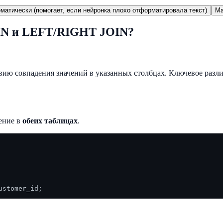
матически (помогает, если нейронка плохо отформатировала текст)
Ma
OIN и LEFT/RIGHT JOIN?
вию совпадения значений в указанных столбцах. Ключевое разл
дение в
обеих таблицах
.