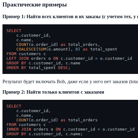
Практические примеры
Пример 1: Найти всех клиентов и их заказы (с учетом тех, у 
SELECT
    c.customer_id,

    c.name,

COUNT
(o.order_id) 
as
 total_orders,

COALESCE
(
SUM
(o.amount), 
0
) 
as
FROM
LEFT
JOIN
 orders o 
ON
 c.customer_id 
=
GROUP
BY
ORDER
BY
 total_spent 
DESC
Результат будет включать Bob, даже если у него нет заказов (total
Пример 2: Найти только клиентов с заказами
SELECT
    c.customer_id,

    c.name,

COUNT
(o.order_id) 
as
FROM
INNER
JOIN
 orders o 
ON
 c.customer_id 
=
GROUP
BY