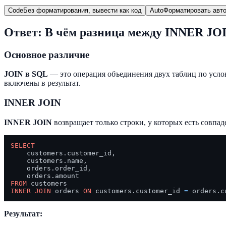
Code
Без форматирования, вывести как код
Auto
Форматировать авто
Ответ: В чём разница между INNER J
Основное различие
JOIN в SQL
— это операция объединения двух таблиц по усло
включены в результат.
INNER JOIN
INNER JOIN
возвращает только строки, у которых есть совпа
SELECT
    customers.customer_id,

    customers.name,

    orders.order_id,

FROM
INNER
JOIN
 orders 
ON
 customers.customer_id 
=
Результат: