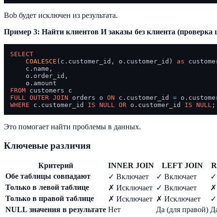
Bob будет исключен из результата.
Пример 3: Найти клиентов И заказы без клиента (проверка 
SELECT
COALESCE
(c.customer_id, o.customer_id) 
as
 customer
    c.name,

    o.order_id,

FROM
FULL
OUTER
JOIN
 orders o 
ON
 c.customer_id 
=
WHERE
 c.customer_id 
IS
NULL
OR
 o.customer_id 
IS
NULL
Это помогает найти проблемы в данных.
Ключевые различия
Критерий
INNER JOIN
LEFT JOIN
R
Обе таблицы совпадают
✓ Включает
✓ Включает
✓
Только в левой таблице
✗ Исключает
✓ Включает
✗
Только в правой таблице
✗ Исключает
✗ Исключает
✓
NULL значения в результате
Нет
Да (для правой)
Д