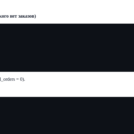
кого нет заказов)
_orders = 0).