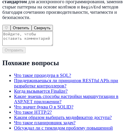
стандартом
для асинхронного программирования, заменив
старые паттерны на основе колбэков и
/
методов
Begin
End
благодаря сочетанию производительности, читаемости и
безопасности.
♡
Ответить
Свернуть
Отправить
Похожие вопросы
Что такое процедура в SQL?
Придерживаешься ли принципов RESTful APIs при
разработке контроллеров?
Когда вызывается Finalize?
Какие знаешь способы настройки маршрутизации в
ASP.NET приложении?
Что значит буква O в SOLID?
Что такое HTTP/2?
Каким образом выбирать модификатор доступа?
Что такое планировщик задач?
Обсуждал ли с тимлидом проблему повышенной