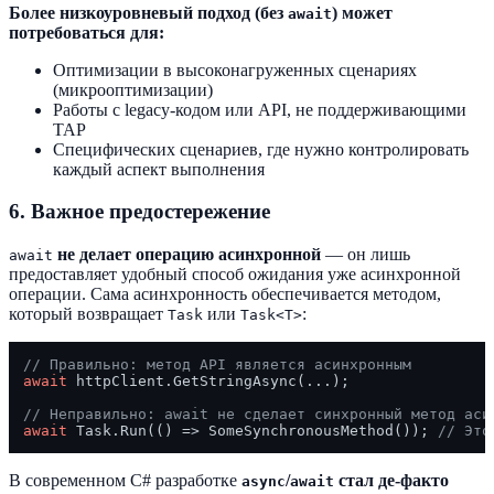
Более низкоуровневый подход (без
) может
await
потребоваться для:
Оптимизации в высоконагруженных сценариях
(микрооптимизации)
Работы с legacy-кодом или API, не поддерживающими
TAP
Специфических сценариев, где нужно контролировать
каждый аспект выполнения
6. Важное предостережение
не делает операцию асинхронной
— он лишь
await
предоставляет удобный способ ожидания уже асинхронной
операции. Сама асинхронность обеспечивается методом,
который возвращает
или
:
Task
Task<T>
// Правильно: метод API является асинхронным
await
 httpClient.GetStringAsync(...);

// Неправильно: await не сделает синхронный метод аси
await
 Task.Run(() => SomeSynchronousMethod()); 
// Это
В современном C# разработке
/
стал де-факто
async
await