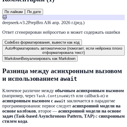
По лайкам
По дате
🐱
deepseek-v3.2
PrepBro AI
6 апр. 2026 г.
(ред.)
Ответ сгенерирован нейросетью и может содержать ошибки
Code
Без форматирования, вывести как код
Auto
Форматировать автоматически (помогает, если нейронка плохо
отформатировала текст)
Markdown
Визуализировать как Markdown
Разница между асинхронным вызовом
и использованием
await
Ключевое различие между
обычным асинхронным вызовом
(например, через
или callback-и) и
Task.ContinueWith
асинхронным вызовом с
заключается в парадигме
await
программирования: первое следует
асинхронной модели на
основе колбэков
, второе —
асинхронной модели на основе
задач (Task-based Asynchronous Pattern, TAP)
с
синхронным
стилем кода
.