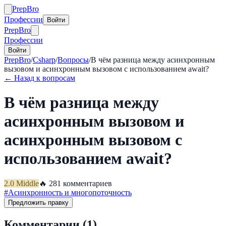
Prep
Bro
Профессии
Войти
Prep
Bro
Профессии
Войти
PrepBro
/
Csharp
/
Вопросы
/
В чём разница между асинхронным
вызовом и асинхронным вызовом с использованием await?
← Назад к вопросам
В чём разница между
асинхронным вызовом и
асинхронным вызовом с
использованием await?
2.0
Middle
🔥
28
1
комментариев
#
Асинхронность и многопоточность
Предложить правку
Комментарии (
1
)