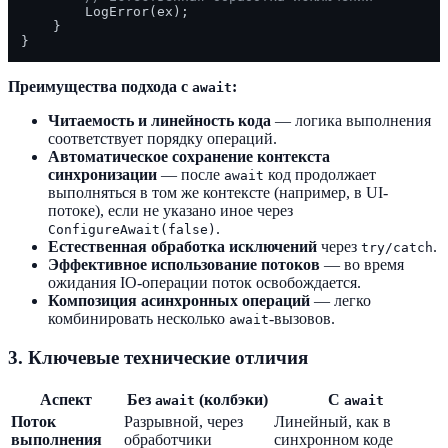
        LogError(ex);

    }

Преимущества подхода с
:
await
Читаемость и линейность кода
— логика выполнения
соответствует порядку операций.
Автоматическое сохранение контекста
синхронизации
— после
код продолжает
await
выполняться в том же контексте (например, в UI-
потоке), если не указано иное через
.
ConfigureAwait(false)
Естественная обработка исключений
через
.
try/catch
Эффективное использование потоков
— во время
ожидания IO-операции поток освобождается.
Композиция асинхронных операций
— легко
комбинировать несколько
-вызовов.
await
3. Ключевые технические отличия
Аспект
Без
(колбэки)
С
await
await
Поток
Разрывной, через
Линейный, как в
выполнения
обработчики
синхронном коде