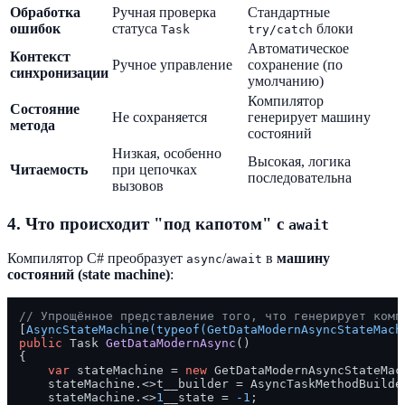
Обработка
Ручная проверка
Стандартные
ошибок
статуса
блоки
Task
try/catch
Автоматическое
Контекст
Ручное управление
сохранение (по
синхронизации
умолчанию)
Компилятор
Состояние
Не сохраняется
генерирует машину
метода
состояний
Низкая, особенно
Высокая, логика
Читаемость
при цепочках
последовательна
вызовов
4. Что происходит "под капотом" с
await
Компилятор C# преобразует
/
в
машину
async
await
состояний (state machine)
:
// Упрощённое представление того, что генерирует комп
[
AsyncStateMachine(typeof(GetDataModernAsyncStateMach
public
 Task 
GetDataModernAsync
()
{

var
 stateMachine = 
new
 GetDataModernAsyncStateMach
    stateMachine.<>t__builder = AsyncTaskMethodBuilder
    stateMachine.<>
1
__state = 
-1
;
