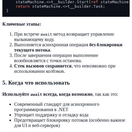
    stateMachine.<>t__builder.Start(
ref
 stateMachine);
return
 stateMachine.<>t__builder.Task;

Ключевые этапы:
При встрече
метод возвращает управление
await
вызывающему коду.
Выполняется асинхронная операция
без блокировки
текущего потока
.
После завершения операции выполнение
возобновляется с точки останова.
Стек вызовов сохраняется
, что невозможно при
использовании колбэков.
5. Когда что использовать
Используйте
всегда, когда возможно
, так как это:
await
Современный стандарт для асинхронного
программирования в .NET
Упрощает поддержку и отладку кода
Предотвращает блокировку потоков (особенно важное
для UI и веб-серверов)