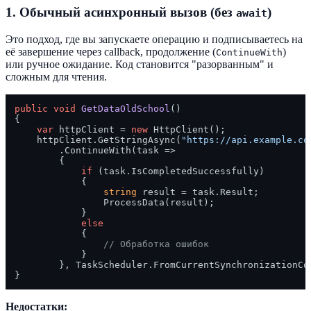
1. Обычный асинхронный вызов (без
)
await
Это подход, где вы запускаете операцию и подписываетесь на
её завершение через callback, продолжение (
)
ContinueWith
или ручное ожидание. Код становится "разорванным" и
сложным для чтения.
public
void
GetDataOldSchool
()
{

var
 httpClient = 
new
 HttpClient();

    httpClient.GetStringAsync(
"https://api.example.co
        .ContinueWith(task =>

        {

if
 (task.IsCompletedSuccessfully)

            {

string
 result = task.Result;

                ProcessData(result);

            }

else
            {

// Обработка ошибок
            }

        }, TaskScheduler.FromCurrentSynchronizationCon
Недостатки: