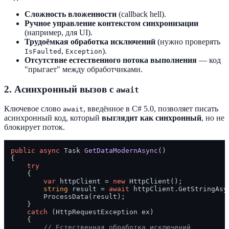
Сложность вложенности
(callback hell).
Ручное управление контекстом синхронизации
(например, для UI).
Трудоёмкая обработка исключений
(нужно проверять
,
).
IsFaulted
Exception
Отсутствие естественного потока выполнения
— код
"прыгает" между обработчиками.
2. Асинхронный вызов с
await
Ключевое слово
, введённое в C# 5.0, позволяет писать
await
асинхронный код, который
выглядит как синхронный
, но не
блокирует поток.
public
async
 Task 
GetDataModernAsync
()
{

try
    {

var
 httpClient = 
new
 HttpClient();

string
 result = 
await
 httpClient.GetStringAsy
        ProcessData(result);

    }

catch
 (HttpRequestException ex)

    {

// Естественная обработка исключений