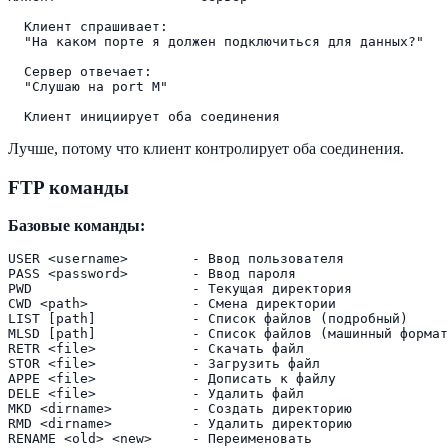
  Клиент спрашивает:

  "На каком порте я должен подключиться для данных?"

  Сервер отвечает:

  "Слушаю на port M"

Лучше, потому что клиент контролирует оба соединения.
FTP команды
Базовые команды:
USER <username>        - Ввод пользователя

PASS <password>        - Ввод пароля

PWD                    - Текущая директория

CWD <path>             - Смена директории

LIST [path]            - Список файлов (подробный)

MLSD [path]            - Список файлов (машинный формат
RETR <file>            - Скачать файл

STOR <file>            - Загрузить файл

APPE <file>            - Дописать к файлу

DELE <file>            - Удалить файл

MKD <dirname>          - Создать директорию

RMD <dirname>          - Удалить директорию

RENAME <old> <new>     - Переименовать
