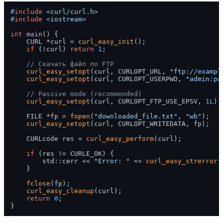
#
include
<curl/curl.h>
#
include
<iostream>
int
main
()
{

    CURL *curl = 
curl_easy_init
();

if
 (!curl) 
return
1
;

// Скачать файл по FTP
curl_easy_setopt
(curl, CURLOPT_URL, 
"ftp://exampl
curl_easy_setopt
(curl, CURLOPT_USERPWD, 
"admin:pa
// Passive mode (recommended)
curl_easy_setopt
(curl, CURLOPT_FTP_USE_EPSV, 
1L
);

    FILE *fp = 
fopen
(
"downloaded_file.txt"
, 
"wb"
);

curl_easy_setopt
(curl, CURLOPT_WRITEDATA, fp);

    CURLcode res = 
curl_easy_perform
(curl);

if
 (res != CURLE_OK) {

        std::cerr << 
"Error: "
 << 
curl_easy_strerror
(
    }

fclose
(fp);

curl_easy_cleanup
(curl);

return
0
;
