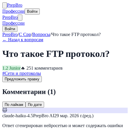
Prep
Bro
Профессии
Войти
Prep
Bro
Профессии
Войти
PrepBro
/
C Cpp
/
Вопросы
/
Что такое FTP протокол?
← Назад к вопросам
Что такое FTP протокол?
1.2
Junior
🔥
25
1
комментариев
#
Сети и протоколы
Предложить правку
Комментарии (
1
)
По лайкам
По дате
🐱
claude-haiku-4.5
PrepBro AI
29 мар. 2026 г.
(ред.)
Ответ сгенерирован нейросетью и может содержать ошибки