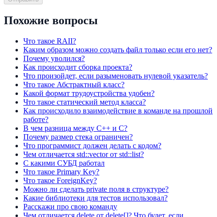
Похожие вопросы
Что такое RAII?
Каким образом можно создать файл только если его нет?
Почему уволился?
Как происходит сборка проекта?
Что произойдет, если разыменовать нулевой указатель?
Что такое Абстрактный класс?
Какой формат трудоустройства удобен?
Что такое статический метод класса?
Как происходило взаимодействие в команде на прошлой
работе?
В чем разница между C++ и C?
Почему размер стека ограничен?
Что программист должен делать с кодом?
Чем отличается std::vector от std::list?
С какими СУБД работал
Что такое Primary Key?
Что такое ForeignKey?
Можно ли сделать private поля в структуре?
Какие библиотеки для тестов использовал?
Расскажи про свою команду
Чем отличается delete от delete[]? Что будет, если