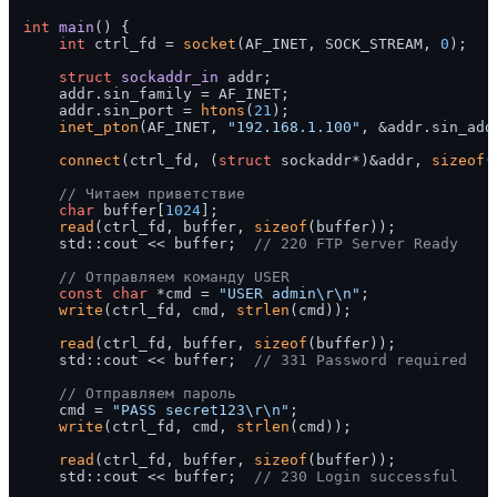
int
main
()
{

int
 ctrl_fd = 
socket
(AF_INET, SOCK_STREAM, 
0
);

struct
sockaddr_in
 addr;

    addr.sin_family = AF_INET;

    addr.sin_port = 
htons
(
21
);

inet_pton
(AF_INET, 
"192.168.1.100"
, &addr.sin_addr
connect
(ctrl_fd, (
struct
 sockaddr*)&addr, 
sizeof
(
// Читаем приветствие
char
 buffer[
1024
];

read
(ctrl_fd, buffer, 
sizeof
(buffer));

    std::cout << buffer;  
// 220 FTP Server Ready
// Отправляем команду USER
const
char
 *cmd = 
"USER admin\r\n"
;

write
(ctrl_fd, cmd, 
strlen
(cmd));

read
(ctrl_fd, buffer, 
sizeof
(buffer));

    std::cout << buffer;  
// 331 Password required
// Отправляем пароль
    cmd = 
"PASS secret123\r\n"
;

write
(ctrl_fd, cmd, 
strlen
(cmd));

read
(ctrl_fd, buffer, 
sizeof
(buffer));

    std::cout << buffer;  
// 230 Login successful