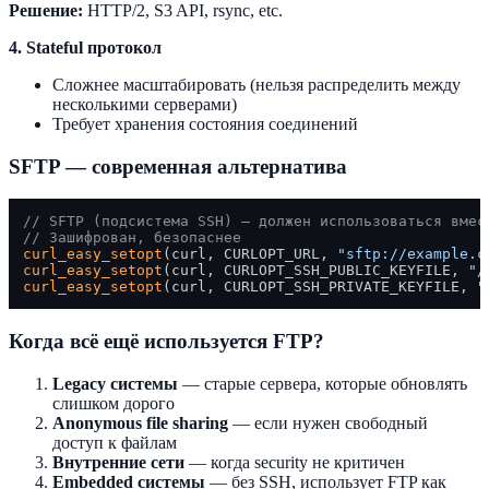
Решение:
HTTP/2, S3 API, rsync, etc.
4. Stateful протокол
Сложнее масштабировать (нельзя распределить между
несколькими серверами)
Требует хранения состояния соединений
SFTP — современная альтернатива
// SFTP (подсистема SSH) — должен использоваться вмес
// Зашифрован, безопаснее
curl_easy_setopt
(curl, CURLOPT_URL, 
"sftp://example.c
curl_easy_setopt
(curl, CURLOPT_SSH_PUBLIC_KEYFILE, 
"/
curl_easy_setopt
(curl, CURLOPT_SSH_PRIVATE_KEYFILE, 
"
Когда всё ещё используется FTP?
Legacy системы
— старые сервера, которые обновлять
слишком дорого
Anonymous file sharing
— если нужен свободный
доступ к файлам
Внутренние сети
— когда security не критичен
Embedded системы
— без SSH, использует FTP как