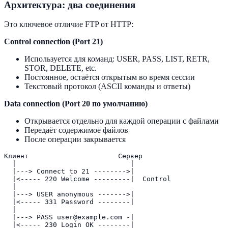
Архитектура: два соединения
Это ключевое отличие FTP от HTTP:
Control connection (Port 21)
Используется для команд: USER, PASS, LIST, RETR,
STOR, DELETE, etc.
Постоянное, остаётся открытым во время сессии
Текстовый протокол (ASCII команды и ответы)
Data connection (Port 20 по умолчанию)
Открывается отдельно для каждой операции с файлами
Передаёт содержимое файлов
После операции закрывается
Клиент                      Сервер

  |                            |

  |---> Connect to 21 -------->|

  |<----- 220 Welcome ---------|  Control

  |

  |---> USER anonymous ------->|

  |<----- 331 Password --------|  

  |

  |---> PASS user@example.com -|

  |<----- 230 Login OK --------|  
