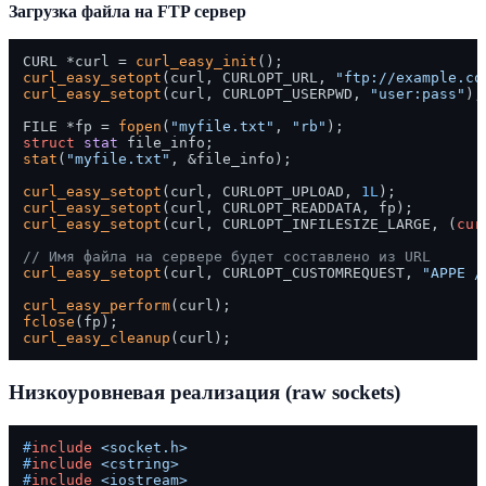
Загрузка файла на FTP сервер
CURL *curl = 
curl_easy_init
curl_easy_setopt
(curl, CURLOPT_URL, 
"ftp://example.co
curl_easy_setopt
(curl, CURLOPT_USERPWD, 
"user:pass"
);

FILE *fp = 
fopen
(
"myfile.txt"
, 
"rb"
struct
stat
stat
(
"myfile.txt"
, &file_info);

curl_easy_setopt
(curl, CURLOPT_UPLOAD, 
1L
curl_easy_setopt
curl_easy_setopt
(curl, CURLOPT_INFILESIZE_LARGE, (
cur
// Имя файла на сервере будет составлено из URL
curl_easy_setopt
(curl, CURLOPT_CUSTOMREQUEST, 
"APPE /
curl_easy_perform
fclose
curl_easy_cleanup
Низкоуровневая реализация (raw sockets)
#
include
<socket.h>
#
include
<cstring>
#
include
<iostream>