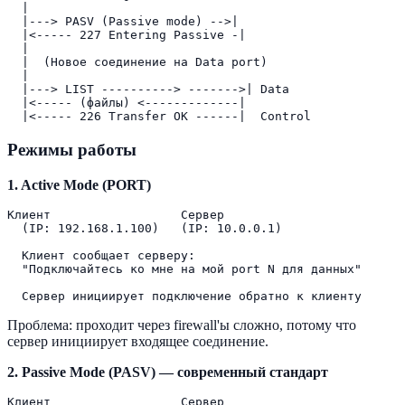
  |

  |---> PASV (Passive mode) -->|  

  |<----- 227 Entering Passive -|  

  |

  |  (Новое соединение на Data port)

  |

  |---> LIST ----------> ------->| Data

  |<----- (файлы) <-------------|  

Режимы работы
1. Active Mode (PORT)
Клиент                  Сервер

  (IP: 192.168.1.100)   (IP: 10.0.0.1)

  Клиент сообщает серверу:

  "Подключайтесь ко мне на мой port N для данных"

Проблема: проходит через firewall'ы сложно, потому что
сервер инициирует входящее соединение.
2. Passive Mode (PASV) — современный стандарт
Клиент                  Сервер
