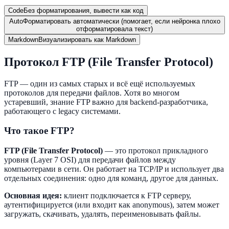
Code
Без форматирования, вывести как код
Auto
Форматировать автоматически (помогает, если нейронка плохо
отформатировала текст)
Markdown
Визуализировать как Markdown
Протокол FTP (File Transfer Protocol)
FTP — один из самых старых и всё ещё используемых
протоколов для передачи файлов. Хотя во многом
устаревший, знание FTP важно для backend-разработчика,
работающего с legacy системами.
Что такое FTP?
FTP (File Transfer Protocol)
— это протокол прикладного
уровня (Layer 7 OSI) для передачи файлов между
компьютерами в сети. Он работает на TCP/IP и использует два
отдельных соединения: одно для команд, другое для данных.
Основная идея:
клиент подключается к FTP серверу,
аутентифицируется (или входит как anonymous), затем может
загружать, скачивать, удалять, переименовывать файлы.