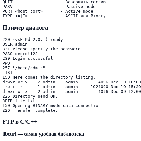
QUIT                   - Завершить сессию

PASV                   - Passive mode

PORT <host,port>       - Active mode

Пример диалога
220 (vsFTPd 2.0.1) ready

USER admin

331 Please specify the password.

PASS secret123

230 Login successful.

PWD

257 "/home/admin"

LIST

150 Here comes the directory listing.

drwxr-xr-x    2 admin    admin        4096 Dec 10 10:00
-rw-r--r--    1 admin    admin     1024000 Dec 10 15:30
drwxr-xr-x    2 admin    admin        4096 Dec 09 12:00
226 Directory send OK.

RETR file.txt

150 Opening BINARY mode data connection

FTP в C/C++
libcurl — самая удобная библиотека