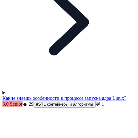
Какие знаешь особенности в процессе запуска ядра Linux?
3.0
Senior
🔥
29
💬
1
#
STL контейнеры и алгоритмы