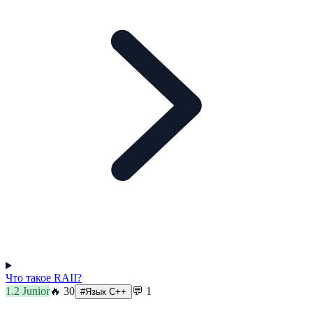
Что такое RAII?
1.2
Junior
🔥
30
💬
1
#
Язык C++