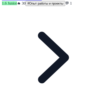
1.6
Junior
🔥
30
💬
1
#
Опыт работы и проекты