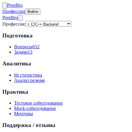
Prep
Bro
Профессии
Войти
Prep
Bro
Профессия:
Подготовка
Вопросы
652
Задачи
13
Аналитика
hh статистика
Анализ резюме
Практика
Тестовое собеседование
Mock-собеседование
Менторы
Поддержка / отзывы