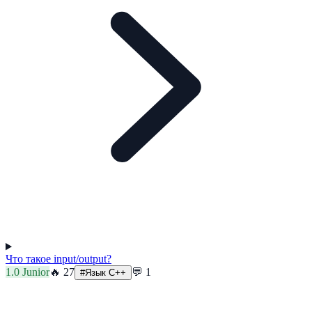
Что такое input/output?
1.0
Junior
🔥
27
💬
1
#
Язык C++