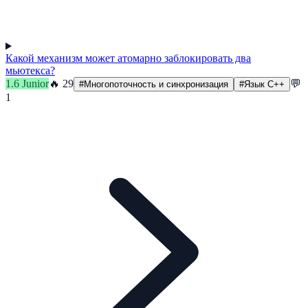
Какой механизм может атомарно заблокировать два
мьютекса?
1.6
Junior
🔥
29
💬
#
Многопоточность и синхронизация
#
Язык C++
1