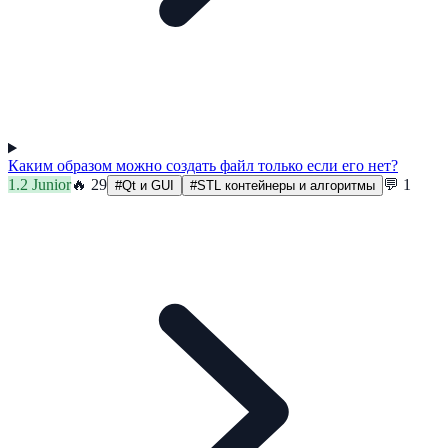
Каким образом можно создать файл только если его нет?
1.2
Junior
🔥
29
💬
1
#
Qt и GUI
#
STL контейнеры и алгоритмы