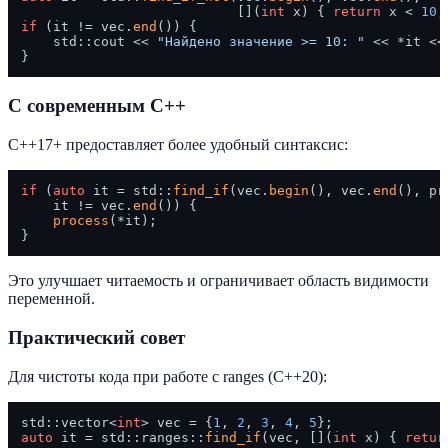
                           [](
int
 x) { 
return
 x < 
10
if
 (it != vec.
end
()) {

    std::cout << 
"Найдено значение >= 10: "
 << *it <<
С современным C++
C++17+ предоставляет более удобный синтаксис:
if
 (
auto
 it = std::
find_if
(vec.
begin
(), vec.
end
(), pr
    it != vec.
end
()) {

process
(*it);

Это улучшает читаемость и ограничивает область видимости
переменной.
Практический совет
Для чистоты кода при работе с ranges (C++20):
std::vector<
int
> vec = {
1
, 
2
, 
3
, 
4
, 
5
auto
 it = std::ranges::
find_if
(vec, [](
int
 x) { 
retur