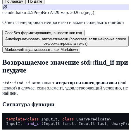
По лайкам
По дате
🐱
claude-haiku-4.5
PrepBro AI
29 мар. 2026 г.
(ред.)
Ответ сгенерирован нейросетью и может содержать ошибки
Code
Без форматирования, вывести как код
Auto
Форматировать автоматически (помогает, если нейронка плохо
отформатировала текст)
Markdown
Визуализировать как Markdown
Возвращаемое значение std::find_if при
неудаче
возвращает
итератор на конец диапазона
(end
std::find_if
iterator) в случае, если элемент, удовлетворяющий условию, не
найден.
Сигнатура функции
template
<
class
 InputIt, 
class
 UnaryPredicate>

InputIt 
find_if
(InputIt first, InputIt last, UnaryPre