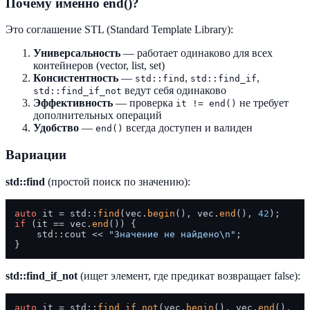
Почему именно end()?
Это соглашение STL (Standard Template Library):
Универсальность
— работает одинаково для всех
контейнеров (vector, list, set)
Консистентность
—
,
,
std::find
std::find_if
ведут себя одинаково
std::find_if_not
Эффективность
— проверка
не требует
it != end()
дополнительных операций
Удобство
—
всегда доступен и валиден
end()
Вариации
std::find
(простой поиск по значению):
auto
 it = std::
find
(vec.
begin
(), vec.
end
(), 
42
if
 (it == vec.
end
()) {

    std::cout << 
"Значение не найдено\n"
;

std::find_if_not
(ищет элемент, где предикат возвращает false):
auto
 it = std::
find_if_not
(vec.
begin
(), vec.
end
(), 
