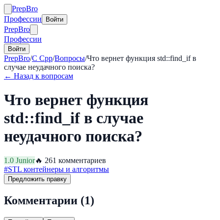
Prep
Bro
Профессии
Войти
Prep
Bro
Профессии
Войти
PrepBro
/
C Cpp
/
Вопросы
/
Что вернет функция std::find_if в
случае неудачного поиска?
← Назад к вопросам
Что вернет функция
std::find_if в случае
неудачного поиска?
1.0
Junior
🔥
26
1
комментариев
#
STL контейнеры и алгоритмы
Предложить правку
Комментарии (
1
)