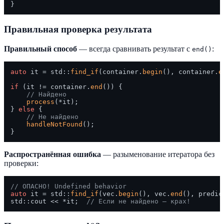
Правильная проверка результата
Правильный способ
— всегда сравнивать результат с
:
end()
auto
 it = std::
find_if
(container.
begin
(), container.
e
if
 (it != container.
end
()) {

// Найдено
process
(*it);

} 
else
 {

// Не найдено
handleNotFound
();

Распространённая ошибка
— разыменование итератора без
проверки:
// ОПАСНО! Undefined behavior
auto
 it = std::
find_if
(vec.
begin
(), vec.
end
(), predica
std::cout << *it;  
// Если не найдено — крах!