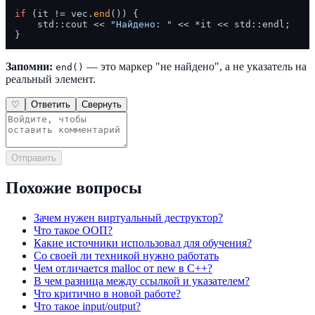
if
 (it != vec.
end
()) {

    std::cout << 
"Найдено: "
 << *it << std::endl;

Запомни:
— это маркер "не найдено", а не указатель на
end()
реальный элемент.
♡
Ответить
Свернуть
Отправить
Похожие вопросы
Зачем нужен виртуальный деструктор?
Что такое ООП?
Какие источники использовал для обучения?
Со своей ли техникой нужно работать
Чем отличается malloc от new в C++?
В чем разница между ссылкой и указателем?
Что критично в новой работе?
Что такое input/output?