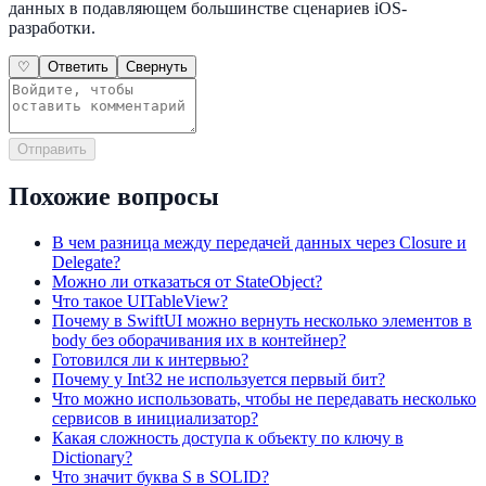
данных в подавляющем большинстве сценариев iOS-
разработки.
♡
Ответить
Свернуть
Отправить
Похожие вопросы
В чем разница между передачей данных через Closure и
Delegate?
Можно ли отказаться от StateObject?
Что такое UITableView?
Почему в SwiftUI можно вернуть несколько элементов в
body без оборачивания их в контейнер?
Готовился ли к интервью?
Почему у Int32 не используется первый бит?
Что можно использовать, чтобы не передавать несколько
сервисов в инициализатор?
Какая сложность доступа к объекту по ключу в
Dictionary?
Что значит буква S в SOLID?