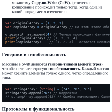
механизму
Copy-on-Write (CoW)
, физическое
копирование происходит только тогда, когда одна из
копий подвергается изменению.
var
 originalArray 
=
 [
1
, 
2
, 
3
var
 copiedArray 
=
 originalArray 
// На этом этапе оба 
originalArray.append(
4
) 
// Теперь происходит фактичес
print
(originalArray) 
// [1, 2, 3, 4]
print
(copiedArray)    
// [1, 2, 3] - остаётся неизмен
Генерики и типобезопасность
Массивы в Swift являются
генерик-типами (generic types)
,
что обеспечивает строгую
типобезопасность
. Каждый массив
может хранить элементы только одного, чётко определённого
типа.
var
 stringArray: [
String
] 
=
 [
"A"
, 
"B"
, 
"C"
]

stringArray.append(
"D"
) 
// Корректно
// stringArray.append(42) // Ошибка компиляции: Canno
Протоколы и функциональность