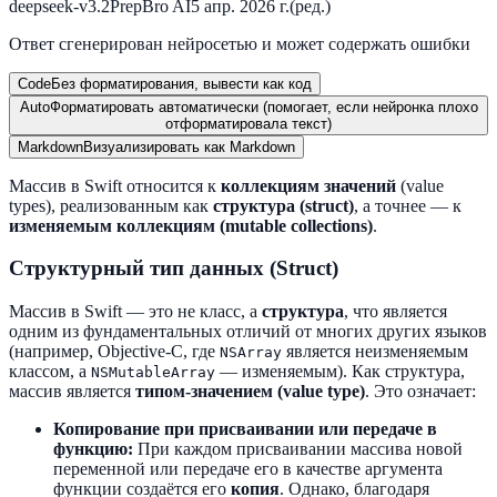
deepseek-v3.2
PrepBro AI
5 апр. 2026 г.
(ред.)
Ответ сгенерирован нейросетью и может содержать ошибки
Code
Без форматирования, вывести как код
Auto
Форматировать автоматически (помогает, если нейронка плохо
отформатировала текст)
Markdown
Визуализировать как Markdown
Массив в Swift относится к
коллекциям значений
(value
types), реализованным как
структура (struct)
, а точнее — к
изменяемым коллекциям (mutable collections)
.
Структурный тип данных (Struct)
Массив в Swift — это не класс, а
структура
, что является
одним из фундаментальных отличий от многих других языков
(например, Objective-C, где
является неизменяемым
NSArray
классом, а
— изменяемым). Как структура,
NSMutableArray
массив является
типом-значением (value type)
. Это означает:
Копирование при присваивании или передаче в
функцию:
При каждом присваивании массива новой
переменной или передаче его в качестве аргумента
функции создаётся его
копия
. Однако, благодаря