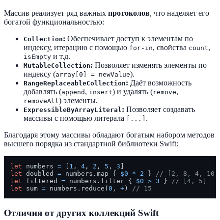
Массив реализует ряд важных
протоколов
, что наделяет его
богатой функциональностью:
:
Обеспечивает доступ к элементам по
Collection
индексу, итерацию с помощью
, свойства
,
for-in
count
и т.д.
isEmpty
:
Позволяет изменять элементы по
MutableCollection
индексу (
).
array[0] = newValue
:
Даёт возможность
RangeReplaceableCollection
добавлять (
,
) и удалять (
,
append
insert
remove
) элементы.
removeAll
:
Позволяет создавать
ExpressibleByArrayLiteral
массивы с помощью литерала
.
[...]
Благодаря этому массивы обладают богатым набором методов
высшего порядка из стандартной библиотеки Swift:
let
 numbers 
=
 [
1
, 
4
, 
2
, 
5
, 
3
let
 doubled 
=
 numbers.map { 
$0
*
2
 } 
// [2, 8, 4, 10,
let
 filtered 
=
 numbers.filter { 
$0
>
3
 } 
// [4, 5]
let
 sum 
=
 numbers.reduce(
0
, 
+
) 
// 15
Отличия от других коллекций Swift