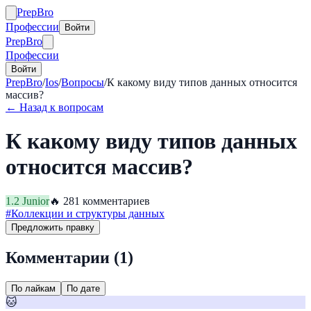
Prep
Bro
Профессии
Войти
Prep
Bro
Профессии
Войти
PrepBro
/
Ios
/
Вопросы
/
К какому виду типов данных относится
массив?
← Назад к вопросам
К какому виду типов данных
относится массив?
1.2
Junior
🔥
28
1
комментариев
#
Коллекции и структуры данных
Предложить правку
Комментарии (
1
)
По лайкам
По дате
🐱