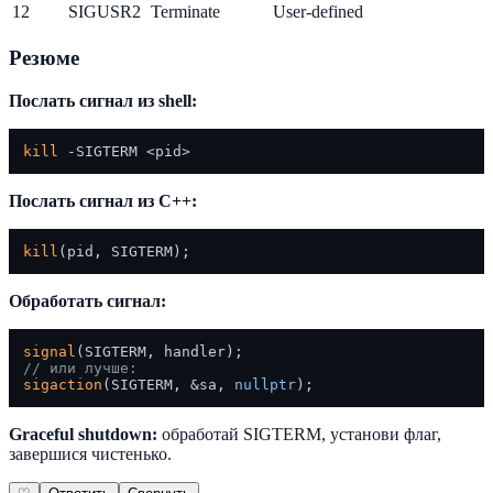
12
SIGUSR2
Terminate
User-defined
Резюме
Послать сигнал из shell:
kill
Послать сигнал из C++:
kill
Обработать сигнал:
signal
// или лучше:
sigaction
(SIGTERM, &sa, 
nullptr
Graceful shutdown:
обработай SIGTERM, установи флаг,
завершися чистенько.