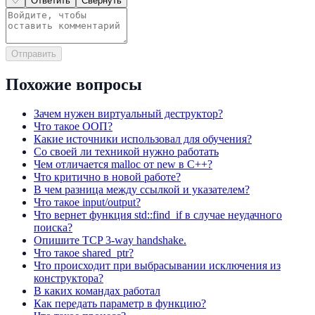
♡
Ответить
Свернуть
Отправить
Похожие вопросы
Зачем нужен виртуальный деструктор?
Что такое ООП?
Какие источники использовал для обучения?
Со своей ли техникой нужно работать
Чем отличается malloc от new в C++?
Что критично в новой работе?
В чем разница между ссылкой и указателем?
Что такое input/output?
Что вернет функция std::find_if в случае неудачного
поиска?
Опишите TCP 3-way handshake.
Что такое shared_ptr?
Что происходит при выбрасывании исключения из
конструктора?
В каких командах работал
Как передать параметр в функцию?