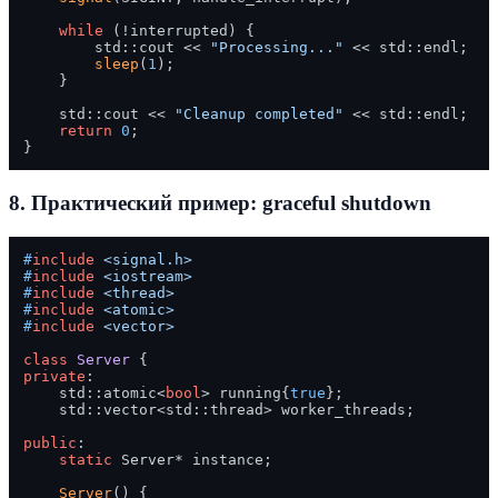
while
 (!interrupted) {

        std::cout << 
"Processing..."
 << std::endl;

sleep
(
1
);

    }

    std::cout << 
"Cleanup completed"
 << std::endl;

return
0
;

8. Практический пример: graceful shutdown
#
include
<signal.h>
#
include
<iostream>
#
include
<thread>
#
include
<atomic>
#
include
<vector>
class
Server
private
:

    std::atomic<
bool
> running{
true
};

    std::vector<std::thread> worker_threads;

public
:

static
 Server* instance;

Server
() {
