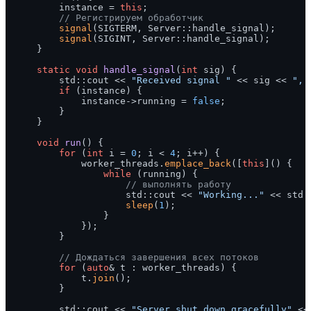
        instance = 
this
;

// Регистрируем обработчик
signal
(SIGTERM, Server::handle_signal);

signal
(SIGINT, Server::handle_signal);

    }

static
void
handle_signal
(
int
 sig)
{

        std::cout << 
"Received signal "
 << sig << 
", 
if
 (instance) {

            instance->running = 
false
;

        }

    }

void
run
()
{

for
 (
int
 i = 
0
; i < 
4
; i++) {

            worker_threads.
emplace_back
([
this
]() {

while
 (running) {

// выполнять работу
                    std::cout << 
"Working..."
 << std:
sleep
(
1
);

                }

            });

        }

// Дождаться завершения всех потоков
for
 (
auto
& t : worker_threads) {

            t.
join
();

        }

        std::cout << 
"Server shut down gracefully"
 <<