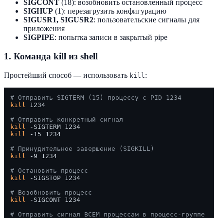
SIGCONT
(18): возобновить остановленный процесс
SIGHUP
(1): перезагрузить конфигурацию
SIGUSR1, SIGUSR2
: пользовательские сигналы для
приложения
SIGPIPE
: попытка записи в закрытый pipe
1. Команда kill из shell
Простейший способ — использовать
:
kill
# Отправить SIGTERM (15) процессу с PID 1234
kill
 1234

# Отправить конкретный сигнал
kill
kill
 -15 1234

# Принудительное завершение (SIGKILL)
kill
 -9 1234

# Остановить процесс
kill
 -SIGSTOP 1234

# Возобновить процесс
kill
 -SIGCONT 1234

# Отправить сигнал ВСЕМ процессам в процесс-группе