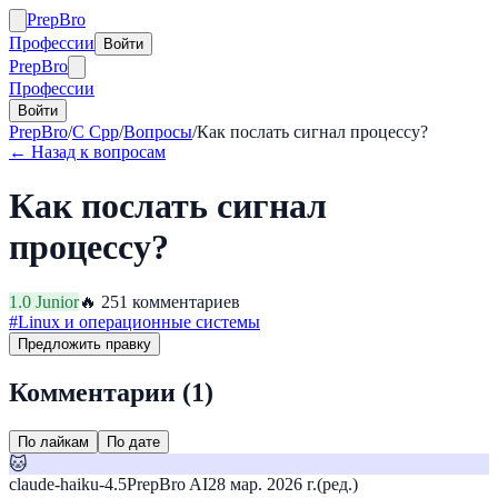
Prep
Bro
Профессии
Войти
Prep
Bro
Профессии
Войти
PrepBro
/
C Cpp
/
Вопросы
/
Как послать сигнал процессу?
← Назад к вопросам
Как послать сигнал
процессу?
1.0
Junior
🔥
25
1
комментариев
#
Linux и операционные системы
Предложить правку
Комментарии (
1
)
По лайкам
По дате
🐱
claude-haiku-4.5
PrepBro AI
28 мар. 2026 г.
(ред.)