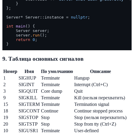
    }

};

Server* Server::instance = 
nullptr
;

int
main
()
{

    Server server;

    server.
run
();

return
0
;

9. Таблица основных сигналов
Номер
Имя
По умолчанию
Описание
1
SIGHUP
Terminate
Hangup
2
SIGINT
Terminate
Interrupt (Ctrl+C)
3
SIGQUIT
Core dump
Quit
9
SIGKILL
Terminate
Kill (нельзя перехватить)
15
SIGTERM
Terminate
Termination signal
18
SIGCONT
Continue
Continue stopped process
19
SIGSTOP
Stop
Stop (нельзя перехватить)
20
SIGTSTP
Stop
Stop from tty (Ctrl+Z)
10
SIGUSR1
Terminate
User-defined