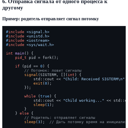
6. Отправка сигнала от одного процесса к
другому
Пример: родитель отправляет сигнал потомку
#
include
<signal.h>
#
include
<unistd.h>
#
include
<iostream>
#
include
<sys/wait.h>
int
main
()
{

pid_t
 pid = fork();

if
 (pid == 
0
) {

// Потомок: ловит сигналы
signal
(SIGTERM, [](
int
) { 

            std::cout << 
"Child: Received SIGTERM\n"
; 
exit
(
0
);

        });

while
 (
true
) {

            std::cout << 
"Child working..."
 << std::en
sleep
(
1
);

        }

    } 
else
 {

// Родитель: отправляет сигналы
sleep
(
3
);  
// Дать потомку время на инициализ