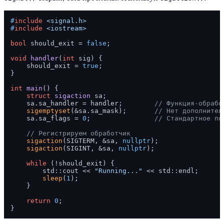
#
include
<signal.h>
#
include
<iostream>
bool
 should_exit = 
false
;

void
handler
(
int
 sig)
{

    should_exit = 
true
;

}

int
main
()
{

struct
sigaction
 sa;

    sa.sa_handler = handler;        
// Функция-обрабо
sigemptyset
(&sa.sa_mask);       
// Нет дополнител
    sa.sa_flags = 
0
;                
// Стандартное по
// Регистрируем обработчик
sigaction
(SIGTERM, &sa, 
nullptr
);

sigaction
(SIGINT, &sa, 
nullptr
);

while
 (!should_exit) {

        std::cout << 
"Running..."
 << std::endl;

sleep
(
1
);

    }

return
0
;
