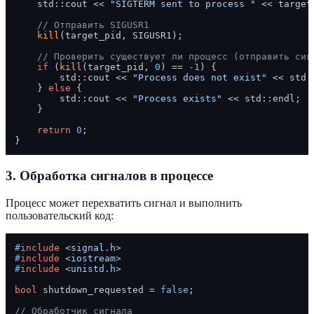
    std::cout << 
"SIGTERM sent to process "
 << target
// Отправить SIGUSR1
kill
(target_pid, SIGUSR1);

// Проверить существует ли процесс (отправить сиг
if
 (
kill
(target_pid, 
0
) == 
-1
) {

        std::cout << 
"Process does not exist"
 << std:
    } 
else
 {

        std::cout << 
"Process exists"
 << std::endl;

    }

return
0
;

3. Обработка сигналов в процессе
Процесс может перехватить сигнал и выполнить
пользовательский код:
#
include
<signal.h>
#
include
<iostream>
#
include
<unistd.h>
bool
 shutdown_requested = 
false
;

// Обработчик сигнала