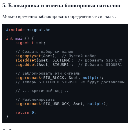
5. Блокировка и отмена блокировки сигналов
Можно временно заблокировать определённые сигналы:
#
include
<signal.h>
int
main
()
{

sigset_t
 set;

// Создать набор сигналов
sigemptyset
(&set);  
// Пустой набор
sigaddset
(&set, SIGTERM);  
// Добавить SIGTERM
sigaddset
(&set, SIGUSR1);  
// Добавить SIGUSR1
// Заблокировать эти сигналы
sigprocmask
(SIG_BLOCK, &set, 
nullptr
);

// Теперь SIGTERM и SIGUSR1 не будут доставлены
// ... критичный код ...
// Разблокировать
sigprocmask
(SIG_UNBLOCK, &set, 
nullptr
);

return
0
;
