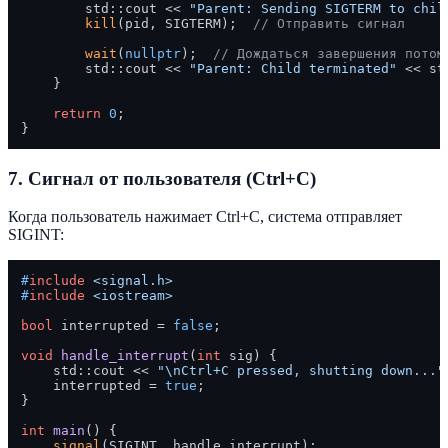
        std::cout << 
"Parent: Sending SIGTERM to chil
kill
(pid, SIGTERM);  
// Отправить сигнал
wait
(
nullptr
);  
// Дождаться завершения потом
        std::cout << 
"Parent: Child terminated"
 << st
    }

return
0
;

7. Сигнал от пользователя (Ctrl+C)
Когда пользователь нажимает Ctrl+C, система отправляет
SIGINT:
#
include
<signal.h>
#
include
<iostream>
bool
 interrupted = 
false
;

void
handle_interrupt
(
int
 sig)
{

    std::cout << 
"\nCtrl+C pressed, shutting down..."
    interrupted = 
true
;

}

int
main
()
{

signal
(SIGINT, handle_interrupt);
