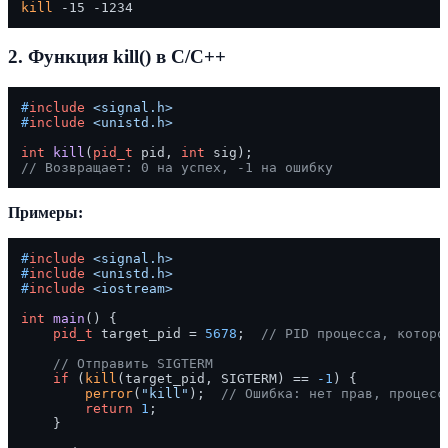
kill
2. Функция kill() в C/C++
#
include
<signal.h>
#
include
<unistd.h>
int
kill
(
pid_t
 pid, 
int
 sig)
// Возвращает: 0 на успех, -1 на ошибку
Примеры:
#
include
<signal.h>
#
include
<unistd.h>
#
include
<iostream>
int
main
()
{

pid_t
 target_pid = 
5678
;  
// PID процесса, которо
// Отправить SIGTERM
if
 (
kill
(target_pid, SIGTERM) == 
-1
) {

perror
(
"kill"
);  
// Ошибка: нет прав, процесс
return
1
;

    }
