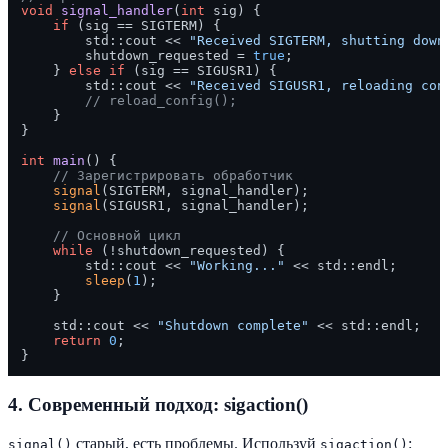
void
signal_handler
(
int
 sig)
{

if
 (sig == SIGTERM) {

        std::cout << 
"Received SIGTERM, shutting down
        shutdown_requested = 
true
;

    } 
else
if
 (sig == SIGUSR1) {

        std::cout << 
"Received SIGUSR1, reloading con
// reload_config();
    }

}

int
main
()
{

// Зарегистрировать обработчик
signal
(SIGTERM, signal_handler);

signal
(SIGUSR1, signal_handler);

// Основной цикл
while
 (!shutdown_requested) {

        std::cout << 
"Working..."
 << std::endl;

sleep
(
1
);

    }

    std::cout << 
"Shutdown complete"
 << std::endl;

return
0
;

4. Современный подход: sigaction()
старый, есть проблемы. Используй
:
signal()
sigaction()