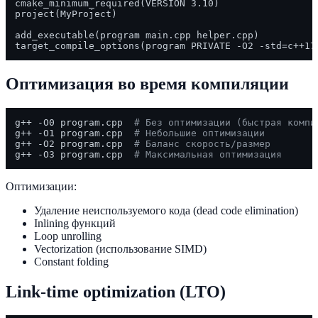
cmake_minimum_required(VERSION 3.10)

project(MyProject)

add_executable(program main.cpp helper.cpp)

Оптимизация во время компиляции
g++ -O0 program.cpp  
# Без оптимизации (быстрая компи
g++ -O1 program.cpp  
# Небольшие оптимизации
g++ -O2 program.cpp  
# Баланс скорость/размер
g++ -O3 program.cpp  
# Максимальная оптимизация
Оптимизации:
Удаление неиспользуемого кода (dead code elimination)
Inlining функций
Loop unrolling
Vectorization (использование SIMD)
Constant folding
Link-time optimization (LTO)