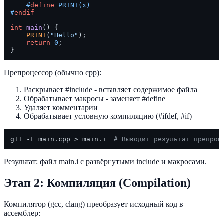
#
define
 PRINT(x)
#
endif
int
main
()
{

PRINT
(
"Hello"
);

return
0
;

Препроцессор (обычно cpp):
Раскрывает #include - вставляет содержимое файла
Обрабатывает макросы - заменяет #define
Удаляет комментарии
Обрабатывает условную компиляцию (#ifdef, #if)
g++ -E main.cpp > main.i  
# Выводит результат препроц
Результат: файл main.i с развёрнутыми include и макросами.
Этап 2: Компиляция (Compilation)
Компилятор (gcc, clang) преобразует исходный код в
ассемблер: