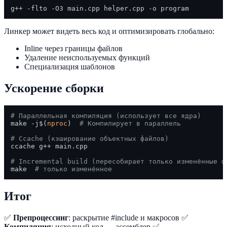
Линкер может видеть весь код и оптимизировать глобально:
Inline через границы файлов
Удаление неиспользуемых функций
Специализация шаблонов
Ускорение сборки
# Параллельная компиляция (использует все ядра)
make -j$(
nproc
)  
# Компилирует в параллель
# Ccache (кэширование объектных файлов)
ccache g++ main.cpp

# Incremental build (пересобирает только изменённые ф
make  
# только изменённое
Итог
✅
Препроцессинг
: раскрытие #include и макросов ✅
Компиляция
: исходный код → ассемблер ✅