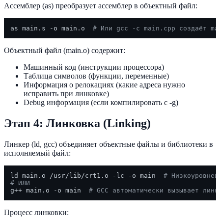
Ассемблер (as) преобразует ассемблер в объектный файл:
as main.s -o main.o  
# Или gcc -c main.cpp создаёт ma
Объектный файл (main.o) содержит:
Машинный код (инструкции процессора)
Таблица символов (функции, переменные)
Информация о релокациях (какие адреса нужно
исправить при линковке)
Debug информация (если компилировать с -g)
Этап 4: Линковка (Linking)
Линкер (ld, gcc) объединяет объектные файлы и библиотеки в
исполняемый файл:
ld main.o /usr/lib/crt1.o -lc -o main  
# Низкоуровнев
# ИЛИ
g++ main.o -o main  
# GCC автоматически вызывает линк
Процесс линковки: