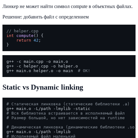
Линкер не может найти символ compute в объектных файлах.
Решение: добавить файл с определением
// helper.cpp
int
compute
()
{

return
42
;

g++ -c main.cpp -o main.o

g++ -c helper.cpp -o helper.o

g++ main.o helper.o -o main  
# OK!
Static vs Dynamic linking
# Статическая линковка (статические библиотеки .a)
# Вся библиотека встраивается в исполняемый файл
# Размер большой, но нет зависимостей на runtime
# Динамическая линковка (динамические библиотеки .so)
# Исполняемый файл маленький