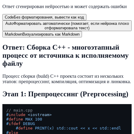
Ответ сгенерирован нейросетью и может содержать ошибки
Code
Без форматирования, вывести как код
Auto
Форматировать автоматически (помогает, если нейронка плохо
отформатировала текст)
Markdown
Визуализировать как Markdown
Ответ: Сборка C++ - многоэтапный
процесс от источника к исполняемому
файлу
Процесс сборки (build) C++ проекта состоит из нескольких
этапов: препроцессинг, компиляция, оптимизация и линковка.
Этап 1: Препроцессинг (Preprocessing)
// main.cpp
#
include
<iostream>
#
define
 MAX 100
#
ifdef
 DEBUG
#
define
 PRINT(x) std::cout << x << std::endl
#
else