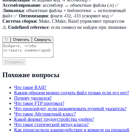
Ассемблирование
: ассемблер → объектные файлы (.o) ✅
Линковка
: объектные файлы + библиотеки → исполняемый
файл ✅
Оптимизация
: флаги -O2, -O3 ускоряют код ✅
Система сборки
: Make, CMake, Bazel управляют процессом
⚠️
Undefined reference
: если символ не найден при линковке
♡
Ответить
Свернуть
Отправить
Похожие вопросы
Что такое RAII?
Каким образом можно создать файл только если его нет?
Почему уволился?
Что такое FTP протокол?
Что произойдет, если разыменовать нулевой указатель?
Что такое Абстрактный класс?
Какой формат трудоустройства удобен?
Что такое статический метод класса?
Как происходило взаимодействие в команде на прошлой