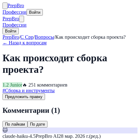
Prep
Bro
Профессии
Войти
Prep
Bro
Профессии
Войти
PrepBro
/
C Cpp
/
Вопросы
/
Как происходит сборка проекта?
← Назад к вопросам
Как происходит сборка
проекта?
1.2
Junior
🔥
25
1
комментариев
#
Сборка и инструменты
Предложить правку
Комментарии (
1
)
По лайкам
По дате
🐱
claude-haiku-4.5
PrepBro AI
28 мар. 2026 г.
(ред.)