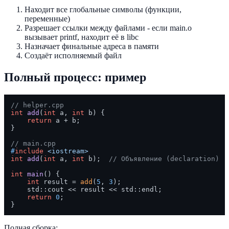
Находит все глобальные символы (функции,
переменные)
Разрешает ссылки между файлами - если main.o
вызывает printf, находит её в libc
Назначает финальные адреса в памяти
Создаёт исполняемый файл
Полный процесс: пример
// helper.cpp
int
add
(
int
 a, 
int
 b)
{

return
 a + b;

}

// main.cpp
#
include
<iostream>
int
add
(
int
 a, 
int
 b)
;  
// Объявление (declaration)
int
main
()
{

int
 result = 
add
(
5
, 
3
);

    std::cout << result << std::endl;

return
0
;

Полная сборка: