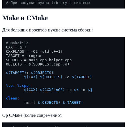
# При запуске нужна library в системе
Make и CMake
Для больших проектов нужна система сборки:
# Makefile
CXX = g++

CXXFLAGS = -O2 -std=c++17

TARGET = program

SOURCES = main.cpp helper.cpp

OBJECTS = $(SOURCES:.cpp=.o)

$(TARGET)
: 
$(OBJECTS)
$(CXX)
$(OBJECTS)
 -o 
$(TARGET)
%.o: %.cpp
$(CXX)
$(CXXFLAGS)
 -c 
$<
 -o 
$@
clean:
	rm -f 
$(OBJECTS)
$(TARGET)
Ор CMake (более современно):