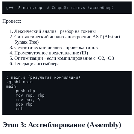
g++ -S main.cpp  
# Создаёт main.s (ассемблер)
Процесс:
Лексический анализ - разбор на токены
Синтаксический анализ - построение AST (Abstract
Syntax Tree)
Семантический анализ - проверка типов
Промежуточное представление (IR)
Оптимизации - если компилирование с -O2, -O3
Генерация ассемблера
; main.s (результат компиляции)

.globl main

main:

    push rbp

    mov rsp, rbp

    mov eax, 0

    pop rbp

Этап 3: Ассемблирование (Assembly)