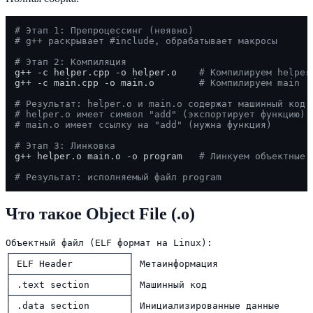
# Этап 1: Препроцессинг (неявно)
# g++ раскрывает #include, обрабатывает макросы
# Этап 2: Компиляция
g++ -c helper.cpp -o helper.o    
# Компилируем helper
g++ -c main.cpp -o main.o        
# Компилируем main
# Результат: helper.o и main.o содержат машинный код
# helper.o имеет символ "add" (экспортирует функцию)
# main.o имеет ссылку на "add" (нужна функция)
# Этап 3: Линковка
g++ helper.o main.o -o program   
# Линкуем объектные 
# Результат: исполняемый файл program
Что такое Object File (.o)
Объектный файл (ELF формат на Linux):

┌─────────────────────┐

│ ELF Header          │ Метаинформация

├─────────────────────┤

│ .text section       │ Машинный код

├─────────────────────┤

│ .data section       │ Инициализированные данные
