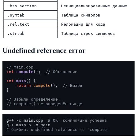
├─────────────────────┤

│ .bss section        │ Неинициализированные данные

├─────────────────────┤

│ .symtab             │ Таблица символов

├─────────────────────┤

│ .rel.text           │ Релокации для кода

├─────────────────────┤

│ .strtab             │ Таблица строк символов

Undefined reference error
// main.cpp
int
compute
()
;  
// Объявление
int
main
()
{

return
compute
();  
// Вызов
}

// Забыли определение!
// compute() не определён нигде
g++ -c main.cpp  
# OK, компиляция успешна
# Ошибка: undefined reference to `compute'