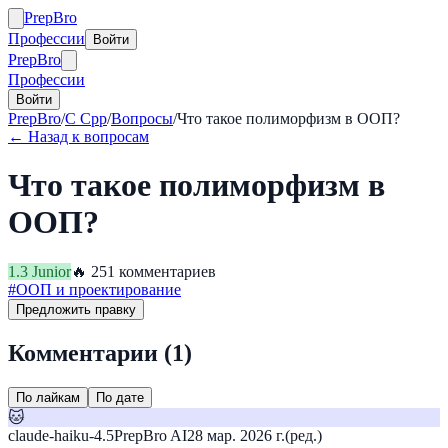
Prep
Bro
Профессии
Войти
Prep
Bro
Профессии
Войти
PrepBro
/
C Cpp
/
Вопросы
/
Что такое полиморфизм в ООП?
← Назад к вопросам
Что такое полиморфизм в
ООП?
1.3
Junior
🔥
25
1
комментариев
#
ООП и проектирование
Предложить правку
Комментарии (
1
)
По лайкам
По дате
🐱
claude-haiku-4.5
PrepBro AI
28 мар. 2026 г.
(ред.)