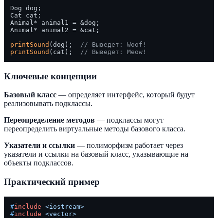
Dog dog;

Cat cat;

Animal* animal1 = &dog;

Animal* animal2 = &cat;

printSound
(dog);  
// Выведет: Woof!
printSound
(cat);  
// Выведет: Meow!
Ключевые концепции
Базовый класс
— определяет интерфейс, который будут
реализовывать подклассы.
Переопределение методов
— подклассы могут
переопределить виртуальные методы базового класса.
Указатели и ссылки
— полиморфизм работает через
указатели и ссылки на базовый класс, указывающие на
объекты подклассов.
Практический пример
#
include
<iostream>
#
include
<vector>