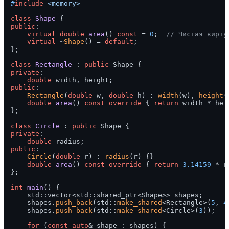
#
include
<memory>
class
Shape
public
:

virtual
double
area
()
const
= 
0
;  
// Чистая вирту
virtual
 ~
Shape
() = 
default
;

};

class
Rectangle
 : 
public
private
:

double
public
:

Rectangle
(
double
 w, 
double
 h) : 
width
(w), 
height
(
double
area
()
const
override
{ 
return
 width * heig
};

class
Circle
 : 
public
private
:

double
public
:

Circle
(
double
 r) : 
radius
(r) {}

double
area
()
const
override
{ 
return
3.14159
 * r
};

int
main
()
{

    std::vector<std::shared_ptr<Shape>> shapes;

    shapes.
push_back
(std::
make_shared
<Rectangle>(
5
, 
4
    shapes.
push_back
(std::
make_shared
<Circle>(
3
));

for
 (
const
auto
& shape : shapes) {
