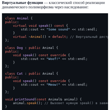
Виртуальные функции
— классический способ реализации
динамического полиморфизма через наследование:
class
Animal
public
:

virtual
void
speak
()
const
{

        std::cout << 
"Some sound"
 << std::endl;

    }

virtual
 ~
Animal
() = 
default
; 
// Виртуальный дестр
};

class
Dog
 : 
public
public
:

void
speak
()
const
override
{

        std::cout << 
"Woof!"
 << std::endl;

    }

};

class
Cat
 : 
public
public
:

void
speak
()
const
override
{

        std::cout << 
"Meow!"
 << std::endl;

    }

};

void
printSound
(
const
 Animal& animal)
{

    animal.
speak
(); 
// Вызовет нужную speak() в завис
}
