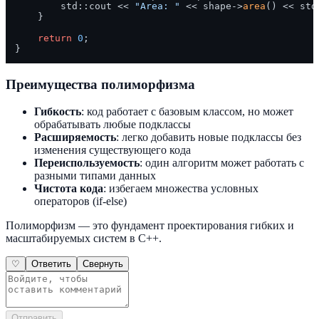
        std::cout << 
"Area: "
 << shape->
area
() << std
    }

return
0
;

Преимущества полиморфизма
Гибкость
: код работает с базовым классом, но может
обрабатывать любые подклассы
Расширяемость
: легко добавить новые подклассы без
изменения существующего кода
Переиспользуемость
: один алгоритм может работать с
разными типами данных
Чистота кода
: избегаем множества условных
операторов (if-else)
Полиморфизм — это фундамент проектирования гибких и
масштабируемых систем в C++.
♡
Ответить
Свернуть
Отправить