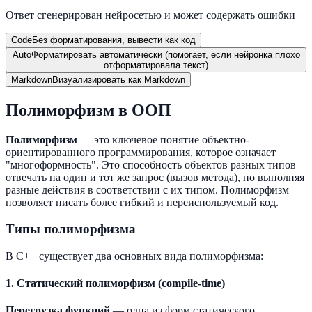
Ответ сгенерирован нейросетью и может содержать ошибки
Code
Без форматирования, вывести как код
Auto
Форматировать автоматически (помогает, если нейронка плохо
отформатировала текст)
Markdown
Визуализировать как Markdown
Полиморфизм в ООП
Полиморфизм
— это ключевое понятие объектно-
ориентированного программирования, которое означает
"многоформность". Это способность объектов разных типов
отвечать на один и тот же запрос (вызов метода), но выполняя
разные действия в соответствии с их типом. Полиморфизм
позволяет писать более гибкий и переиспользуемый код.
Типы полиморфизма
В C++ существует два основных вида полиморфизма:
1. Статический полиморфизм (compile-time)
Перегрузка функций
— одна из форм статического