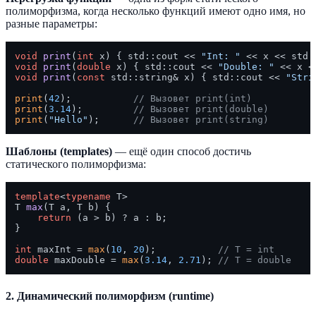
полиморфизма, когда несколько функций имеют одно имя, но
разные параметры:
void
print
(
int
 x)
{ std::cout << 
"Int: "
void
print
(
double
 x)
{ std::cout << 
"Double: "
void
print
(
const
 std::string& x)
{ std::cout << 
"Stri
print
(
42
);           
// Вызовет print(int)
print
(
3.14
);         
// Вызовет print(double)
print
(
"Hello"
);      
// Вызовет print(string)
Шаблоны (templates)
— ещё один способ достичь
статического полиморфизма:
template
<
typename
 T>

T 
max
(T a, T b)
{

return
 (a > b) ? a : b;

}

int
 maxInt = 
max
(
10
, 
20
);           
// T = int
double
 maxDouble = 
max
(
3.14
, 
2.71
); 
// T = double
2. Динамический полиморфизм (runtime)