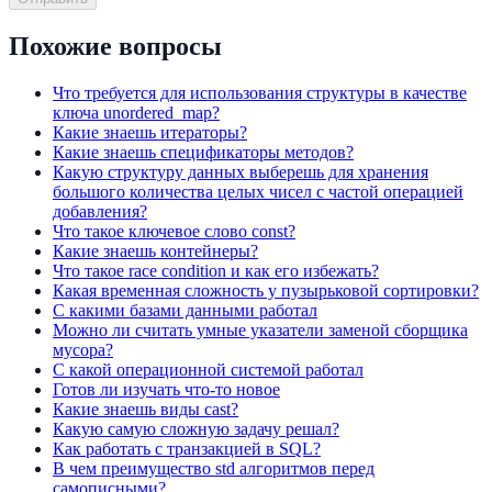
Похожие вопросы
Что требуется для использования структуры в качестве
ключа unordered_map?
Какие знаешь итераторы?
Какие знаешь спецификаторы методов?
Какую структуру данных выберешь для хранения
большого количества целых чисел с частой операцией
добавления?
Что такое ключевое слово const?
Какие знаешь контейнеры?
Что такое race condition и как его избежать?
Какая временная сложность у пузырьковой сортировки?
С какими базами данными работал
Можно ли считать умные указатели заменой сборщика
мусора?
С какой операционной системой работал
Готов ли изучать что-то новое
Какие знаешь виды cast?
Какую самую сложную задачу решал?
Как работать с транзакцией в SQL?
В чем преимущество std алгоритмов перед
самописными?