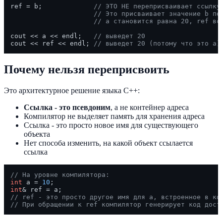
ref = b;             
// ЭТО НЕ переприсваивает ссылку
// Это присваивает значение b пе
// a становится равна 20, ref вс
cout << a << endl;   
// выведет 20
cout << ref << endl; 
// выведет 20 (потому что это а)
Почему нельзя переприсвоить
Это архитектурное решение языка C++:
Ссылка - это псевдоним
, а не контейнер адреса
Компилятор не выделяет память для хранения адреса
Ссылка - это просто новое имя для существующего
объекта
Нет способа изменить, на какой объект ссылается
ссылка
// На уровне компилятора:
int
 a = 
10
int
// ref - это просто другое имя для a, встроенное в ко
// При обращении к ref компилятор генерирует код дост