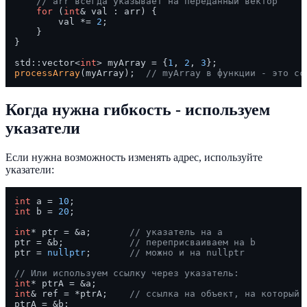
// arr всегда указывает на переданный вектор
for
 (
int
& val : arr) {

        val *= 
2
;

    }

}

std::vector<
int
> myArray = {
1
, 
2
, 
3
processArray
(myArray);  
// myArray в функции - это сс
Когда нужна гибкость - используем
указатели
Если нужна возможность изменять адрес, используйте
указатели:
int
 a = 
10
int
 b = 
20
;

int
* ptr = &a;       
// указатель на a
ptr = &b;            
// переприсваиваем на b
ptr = 
nullptr
;       
// можно и на nullptr
// Или используем ссылку через указатель:
int
int
& ref = *ptrA;    
// ссылка на объект, на который 