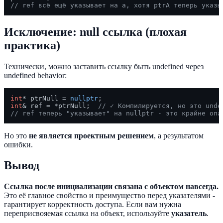
// ref всё ещё указывает на a, хотя ptrA теперь указы
Исключение: null ссылка (плохая
практика)
Технически, можно заставить ссылку быть undefined через
undefined behavior:
int
* ptrNull = 
nullptr
int
& ref = *ptrNull;  
// ✓ Компилируется, но это unde
// ref теперь "указывает" на nullptr - это крайне опа
Но это
не является проектным решением
, а результатом
ошибки.
Вывод
Ссылка после инициализации связана с объектом навсегда.
Это её главное свойство и преимущество перед указателями -
гарантирует корректность доступа. Если вам нужна
переприсвояемая ссылка на объект, используйте
указатель
.