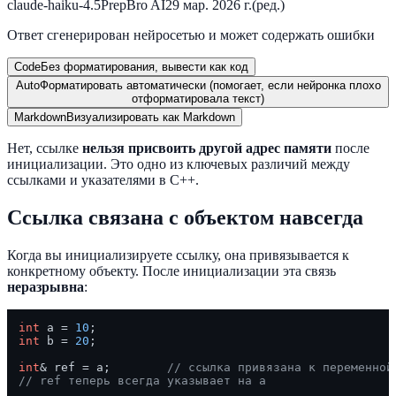
claude-haiku-4.5
PrepBro AI
29 мар. 2026 г.
(ред.)
Ответ сгенерирован нейросетью и может содержать ошибки
Code
Без форматирования, вывести как код
Auto
Форматировать автоматически (помогает, если нейронка плохо
отформатировала текст)
Markdown
Визуализировать как Markdown
Нет, ссылке
нельзя присвоить другой адрес памяти
после
инициализации. Это одно из ключевых различий между
ссылками и указателями в C++.
Ссылка связана с объектом навсегда
Когда вы инициализируете ссылку, она привязывается к
конкретному объекту. После инициализации эта связь
неразрывна
:
int
 a = 
10
int
 b = 
20
;

int
& ref = a;        
// ссылка привязана к переменной
// ref теперь всегда указывает на a