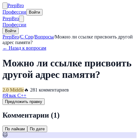
Prep
Bro
Профессии
Войти
Prep
Bro
Профессии
Войти
PrepBro
/
C Cpp
/
Вопросы
/
Можно ли ссылке присвоить другой
адрес памяти?
← Назад к вопросам
Можно ли ссылке присвоить
другой адрес памяти?
2.0
Middle
🔥
28
1
комментариев
#
Язык C++
Предложить правку
Комментарии (
1
)
По лайкам
По дате
🐱