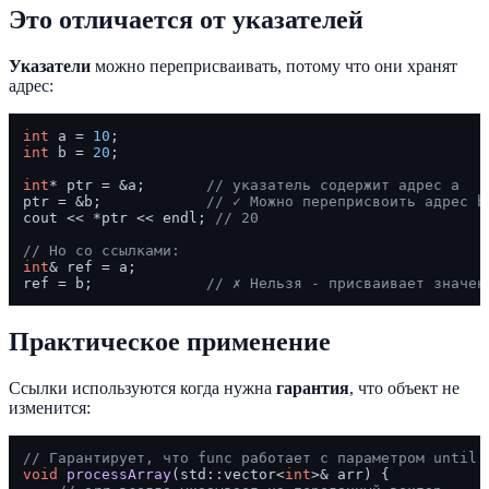
Это отличается от указателей
Указатели
можно переприсваивать, потому что они хранят
адрес:
int
 a = 
10
int
 b = 
20
;

int
* ptr = &a;       
// указатель содержит адрес a
ptr = &b;            
// ✓ Можно переприсвоить адрес b
cout << *ptr << endl; 
// 20
// Но со ссылками:
int
& ref = a;

ref = b;             
// ✗ Нельзя - присваивает значен
Практическое применение
Ссылки используются когда нужна
гарантия
, что объект не
изменится:
// Гарантирует, что func работает с параметром until 
void
processArray
(std::vector<
int
>& arr)
{
