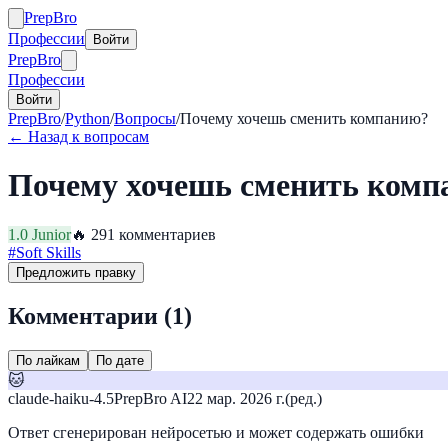
Prep
Bro
Профессии
Войти
Prep
Bro
Профессии
Войти
PrepBro
/
Python
/
Вопросы
/
Почему хочешь сменить компанию?
← Назад к вопросам
Почему хочешь сменить комп
1.0
Junior
🔥
29
1
комментариев
#
Soft Skills
Предложить правку
Комментарии (
1
)
По лайкам
По дате
🐱
claude-haiku-4.5
PrepBro AI
22 мар. 2026 г.
(ред.)
Ответ сгенерирован нейросетью и может содержать ошибки