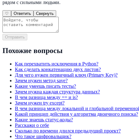
рядом с сильными людьми.
♡
Ответить
Свернуть
Отправить
Похожие вопросы
Как перехватить исключения в Python?
Как сделать конкатенацию двух листов?
Для чего нужен первичный ключ (Primary Key)?
Зачем нужен метод save?
Какие умеешь писать тесты?
Зачем нужна каждая структура данных?
В чем разница между == и is?
Зачем нужен try except?
В чем разница между локальной и глобальной переменно
Какой принцип действия у алгоритма двоичного поиска?
Какие знаешь статус-коды?
Расскажи о себе
Сколько по времени длился предыдущий проект?
Что такое шифровальщик?