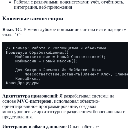
Работал с различными подсистемами: учёт, отчётность,
интеграция, веб-приложения
Ключевые компетенции
Язык 1С
: У меня глубокое понимание синтаксиса и парадигм
языка 1С:
// Пример: Работа с коллекциями и объектами

Процедура ОбработкаДанных()

    МоёСоответствие = Новый Соответствие();

    МойМассив = Новый Массив();

    Для Каждого Элемент Из МойМассив Цикл

        МоёСоответствие.Вставить(Элемент.Ключ, Элемент
    КонецЦикла;

Архитектура приложений
: Я разрабатывал системы на
основе
MVC-паттернов
, использовал объектно-
ориентированное программирование, создавал
многоуровневые архитектуры с разделением бизнес-логики и
представления.
Интеграция и обмен данными
: Опыт работы с: