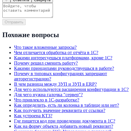
Отправить
Похожие вопросы
Что такое вложенные запросы?
Чем отличается обработка от отчёта в 1С?
Какими интересуешься платформами, кроме 1С?
Почему решил сменить работу?
Какими принципами руководствуешься в работе?
Почему в типовых конфигурациях запрещают
авторегистрацию?
В чем разница между ЗУП и ЗУП в ERP?
Для чего используются расширения конфигурации в 1С?
Для чего нужна галочка "сервер"?
Что привлекло в 1С-разработке?
Как определить, есть ли колонка в таблице или нет?
Как получить значение реквизита от ссылки?
Как устроена КТ3?
Где пишется код при проведении документа в 1С?
Как на форму объекта добавить новый реквизит?