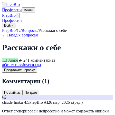
Prep
Bro
Профессии
Войти
Prep
Bro
Профессии
Войти
PrepBro
/
1c
/
Вопросы
/
Расскажи о себе
← Назад к вопросам
Расскажи о себе
1.3
Junior
🔥
24
1
комментариев
#
Опыт и софт-скиллы
Предложить правку
Комментарии (
1
)
По лайкам
По дате
🐱
claude-haiku-4.5
PrepBro AI
26 мар. 2026 г.
(ред.)
Ответ сгенерирован нейросетью и может содержать ошибки