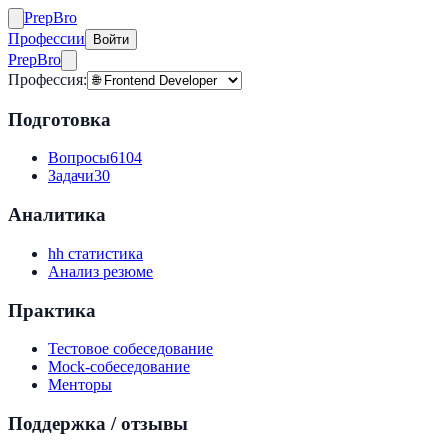
Prep
Bro
Профессии
Войти
Prep
Bro
Профессия:
Подготовка
Вопросы
6104
Задачи
30
Аналитика
hh статистика
Анализ резюме
Практика
Тестовое собеседование
Mock-собеседование
Менторы
Поддержка / отзывы