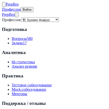
Prep
Bro
Профессии
Войти
Prep
Bro
Профессия:
Подготовка
Вопросы
580
Задачи
17
Аналитика
hh статистика
Анализ резюме
Практика
Тестовое собеседование
Mock-собеседование
Менторы
Поддержка / отзывы