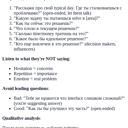
"Расскажи про свой typical day. Где ты сталкиваешься с
проблемами?" (open-ended, let them talk)
"Какую задачу ты пытаешься solve в [area]?"
"Как ты сейчас это решаешь?"
"Что плохо в текущем решении?"
"Сколько time/money тратишь на это?"
"Какое было бы идеальное решение?"
"Кто еще вовлечен в это решение?" (decision makers,
influencers)
Listen to what they're NOT saying
:
Hesitation = concerns
Repetition = importance
Emotion = real problem
Avoid leading questions
:
Bad: "Тебе не нравится что interface слишком сложный?"
(you're suggesting answer)
Good: "Как ты бы улучшил эту часть?" (open-ended)
Qualitative analysis
:
После всех интервью, найдите patterns: