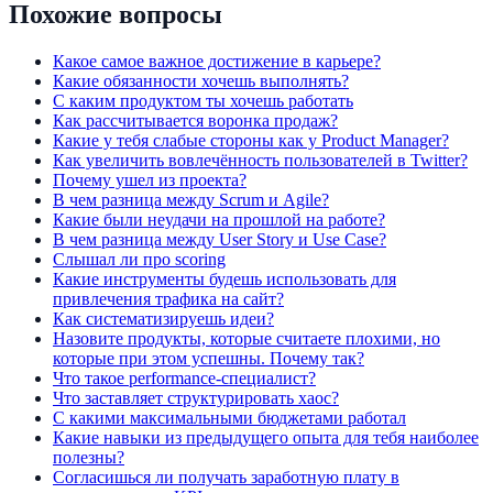
Похожие вопросы
Какое самое важное достижение в карьере?
Какие обязанности хочешь выполнять?
С каким продуктом ты хочешь работать
Как рассчитывается воронка продаж?
Какие у тебя слабые стороны как у Product Manager?
Как увеличить вовлечённость пользователей в Twitter?
Почему ушел из проекта?
В чем разница между Scrum и Agile?
Какие были неудачи на прошлой на работе?
В чем разница между User Story и Use Case?
Слышал ли про scoring
Какие инструменты будешь использовать для
привлечения трафика на сайт?
Как систематизируешь идеи?
Назовите продукты, которые считаете плохими, но
которые при этом успешны. Почему так?
Что такое performance-специалист?
Что заставляет структурировать хаос?
С какими максимальными бюджетами работал
Какие навыки из предыдущего опыта для тебя наиболее
полезны?
Согласишься ли получать заработную плату в