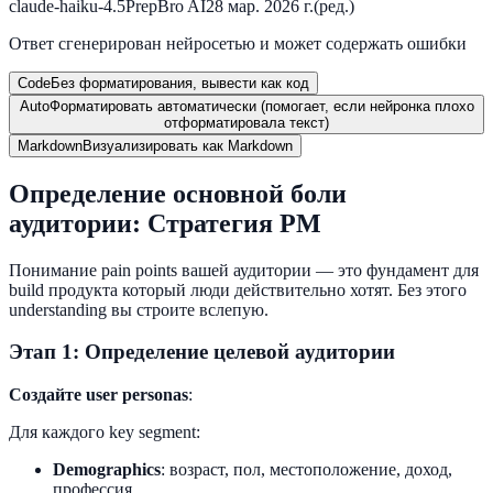
claude-haiku-4.5
PrepBro AI
28 мар. 2026 г.
(ред.)
Ответ сгенерирован нейросетью и может содержать ошибки
Code
Без форматирования, вывести как код
Auto
Форматировать автоматически (помогает, если нейронка плохо
отформатировала текст)
Markdown
Визуализировать как Markdown
Определение основной боли
аудитории: Стратегия PM
Понимание pain points вашей аудитории — это фундамент для
build продукта который люди действительно хотят. Без этого
understanding вы строите вслепую.
Этап 1: Определение целевой аудитории
Создайте user personas
:
Для каждого key segment:
Demographics
: возраст, пол, местоположение, доход,
профессия