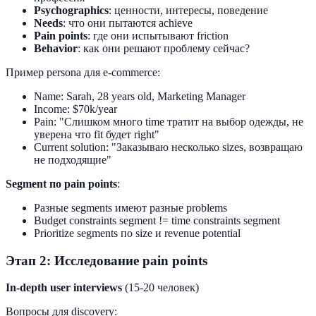
Psychographics
: ценности, интересы, поведение
Needs
: что они пытаются achieve
Pain points
: где они испытывают friction
Behavior
: как они решают проблему сейчас?
Пример persona для e-commerce:
Name: Sarah, 28 years old, Marketing Manager
Income: $70k/year
Pain: "Слишком много time тратит на выбор одежды, не
уверена что fit будет right"
Current solution: "Заказываю несколько sizes, возвращаю
не подходящие"
Segment по pain points
:
Разные segments имеют разные problems
Budget constraints segment != time constraints segment
Prioritize segments по size и revenue potential
Этап 2: Исследование pain points
In-depth user interviews
(15-20 человек)
Вопросы для discovery: