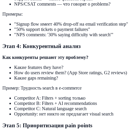
NPS/CSAT comments — что говорят о problems?
Примеры:
"Signup flow имеет 40% drop-off на email verification step"
"50% support tickets о payment failures"
"NPS comments: '30% saying difficulty with search'"
Этап 4: Конкурентный анализ
Как конкуренты решают эту проблему?
Какие features they have?
How do users review them? (App Store ratings, G2 reviews)
Какие gaps remaining?
Пример: Трудность search в e-commerce
Competitor A: Filters + sorting только
Competitor B: Filters + AI recommendations
Competitor C: Natural language search
Opportunity: нет никто не предлагает visual search
Этап 5: Приоритизация pain points