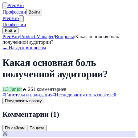
Prep
Bro
Профессии
Войти
Prep
Bro
Профессии
Войти
PrepBro
/
Product Manager
/
Вопросы
/
Какая основная боль
полученной аудитории?
← Назад к вопросам
Какая основная боль
полученной аудитории?
1.3
Junior
🔥
26
1
комментариев
#
Гипотезы и валидация
#
Исследования пользователей
Предложить правку
Комментарии (
1
)
По лайкам
По дате
🐱