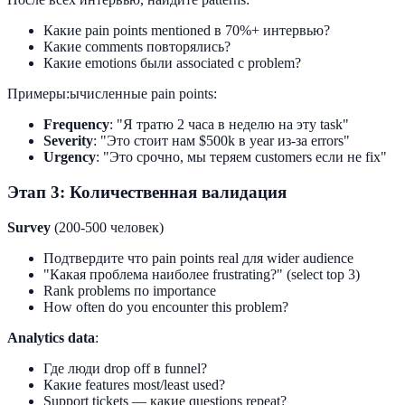
Какие pain points mentioned в 70%+ интервью?
Какие comments повторялись?
Какие emotions были associated с problem?
Примеры:ычисленные pain points:
Frequency
: "Я тратю 2 часа в неделю на эту task"
Severity
: "Это стоит нам $500k в year из-за errors"
Urgency
: "Это срочно, мы теряем customers если не fix"
Этап 3: Количественная валидация
Survey
(200-500 человек)
Подтвердите что pain points real для wider audience
"Какая проблема наиболее frustrating?" (select top 3)
Rank problems по importance
How often do you encounter this problem?
Analytics data
:
Где люди drop off в funnel?
Какие features most/least used?
Support tickets — какие questions repeat?