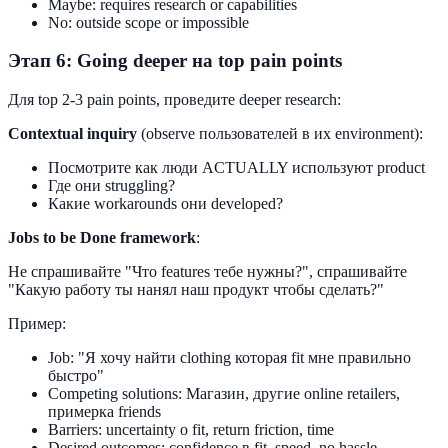
Maybe: requires research or capabilities
No: outside scope or impossible
Этап 6: Going deeper на top pain points
Для top 2-3 pain points, проведите deeper research:
Contextual inquiry
(observe пользователей в их environment):
Посмотрите как люди ACTUALLY используют product
Где они struggling?
Какие workarounds они developed?
Jobs to be Done framework
:
Не спрашивайте "Что features тебе нужны?", спрашивайте
"Какую работу ты нанял наш продукт чтобы сделать?"
Пример:
Job: "Я хочу найти clothing которая fit мне правильно
быстро"
Competing solutions: Магазин, другие online retailers,
примерка friends
Barriers: uncertainty о fit, return friction, time
Desired outcomes: confidence в fit, speed, no hassle