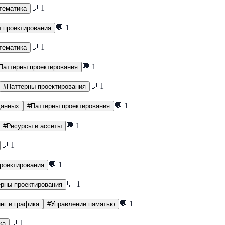
💬
1
тематика
💬
1
 проектирования
💬
1
тематика
💬
1
Паттерны проектирования
💬
1
#
Паттерны проектирования
💬
1
данных
#
Паттерны проектирования
💬
1
#
Ресурсы и ассеты
💬
1
💬
1
роектирования
💬
1
ерны проектирования
💬
1
нг и графика
#
Управление памятью
💬
1
ка