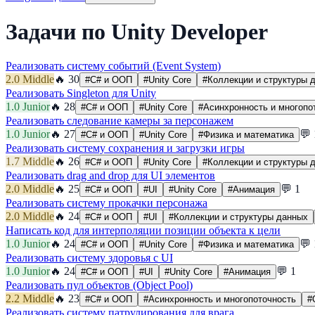
Задачи
по
Unity Developer
Реализовать систему событий (Event System)
2.0
Middle
🔥
30
#
C# и ООП
#
Unity Core
#
Коллекции и структуры 
Реализовать Singleton для Unity
1.0
Junior
🔥
28
#
C# и ООП
#
Unity Core
#
Асинхронность и многопо
Реализовать следование камеры за персонажем
1.0
Junior
🔥
27
💬
#
C# и ООП
#
Unity Core
#
Физика и математика
Реализовать систему сохранения и загрузки игры
1.7
Middle
🔥
26
#
C# и ООП
#
Unity Core
#
Коллекции и структуры 
Реализовать drag and drop для UI элементов
2.0
Middle
🔥
25
💬
1
#
C# и ООП
#
UI
#
Unity Core
#
Анимация
Реализовать систему прокачки персонажа
2.0
Middle
🔥
24
#
C# и ООП
#
UI
#
Коллекции и структуры данных
Написать код для интерполяции позиции объекта к цели
1.0
Junior
🔥
24
💬
#
C# и ООП
#
Unity Core
#
Физика и математика
Реализовать систему здоровья с UI
1.0
Junior
🔥
24
💬
1
#
C# и ООП
#
UI
#
Unity Core
#
Анимация
Реализовать пул объектов (Object Pool)
2.2
Middle
🔥
23
#
C# и ООП
#
Асинхронность и многопоточность
#
Реализовать систему патрулирования для врага