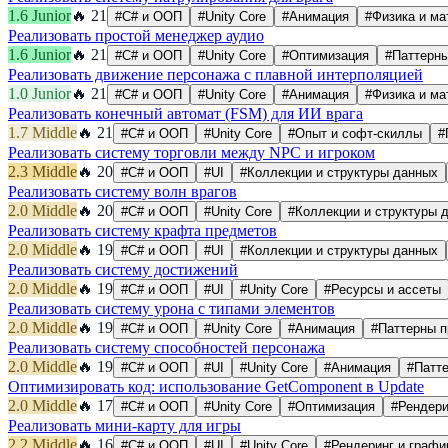
1.6
Junior
🔥
21
#
C# и ООП
#
Unity Core
#
Анимация
#
Физика и ма
Реализовать простой менеджер аудио
1.6
Junior
🔥
21
#
C# и ООП
#
Unity Core
#
Оптимизация
#
Паттерны
Реализовать движение персонажа с плавной интерполяцией
1.0
Junior
🔥
21
#
C# и ООП
#
Unity Core
#
Анимация
#
Физика и ма
Реализовать конечный автомат (FSM) для ИИ врага
1.7
Middle
🔥
21
#
C# и ООП
#
Unity Core
#
Опыт и софт-скиллы
#
Реализовать систему торговли между NPC и игроком
2.3
Middle
🔥
20
#
C# и ООП
#
UI
#
Коллекции и структуры данных
Реализовать систему волн врагов
2.0
Middle
🔥
20
#
C# и ООП
#
Unity Core
#
Коллекции и структуры 
Реализовать систему крафта предметов
2.0
Middle
🔥
19
#
C# и ООП
#
UI
#
Коллекции и структуры данных
Реализовать систему достижений
2.0
Middle
🔥
19
#
C# и ООП
#
UI
#
Unity Core
#
Ресурсы и ассеты
Реализовать систему урона с типами элементов
2.0
Middle
🔥
19
#
C# и ООП
#
Unity Core
#
Анимация
#
Паттерны п
Реализовать систему способностей персонажа
2.0
Middle
🔥
19
#
C# и ООП
#
UI
#
Unity Core
#
Анимация
#
Патт
Оптимизировать код: использование GetComponent в Update
2.0
Middle
🔥
17
#
C# и ООП
#
Unity Core
#
Оптимизация
#
Рендери
Реализовать мини-карту для игры
2.2
Middle
🔥
16
#
C# и ООП
#
UI
#
Unity Core
#
Рендеринг и графи