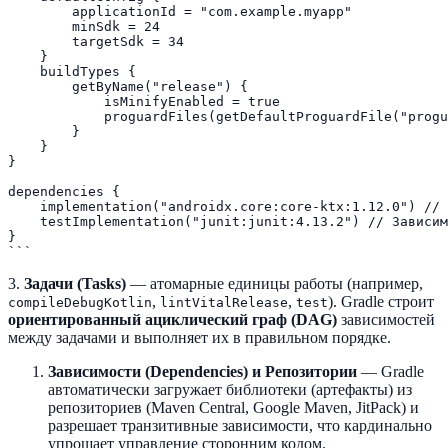
        applicationId = "com.example.myapp"

        minSdk = 24

        targetSdk = 34

    }

    buildTypes {

        getByName("release") {

            isMinifyEnabled = true

            proguardFiles(getDefaultProguardFile("progu
        }

    }

}

dependencies {

    implementation("androidx.core:core-ktx:1.12.0") // 
    testImplementation("junit:junit:4.13.2") // Зависим
}

3.
Задачи (Tasks)
— атомарные единицы работы (например,
,
,
). Gradle строит
compileDebugKotlin
lintVitalRelease
test
ориентированный ациклический граф (DAG)
зависимостей
между задачами и выполняет их в правильном порядке.
Зависимости (Dependencies) и Репозитории
— Gradle
автоматически загружает библиотеки (артефакты) из
репозиториев (Maven Central, Google Maven, JitPack) и
разрешает транзитивные зависимости, что кардинально
упрощает управление сторонним кодом.