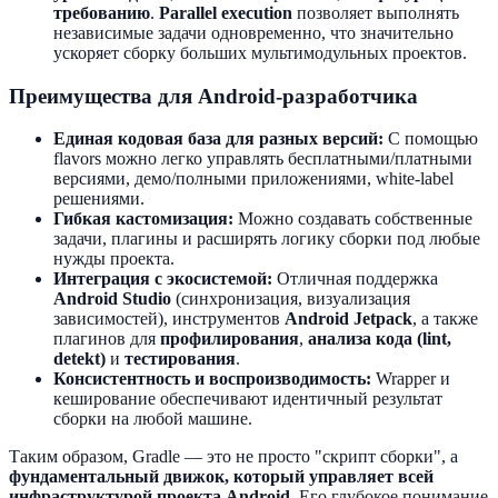
требованию
.
Parallel execution
позволяет выполнять
независимые задачи одновременно, что значительно
ускоряет сборку больших мультимодульных проектов.
Преимущества для Android-разработчика
Единая кодовая база для разных версий:
С помощью
flavors можно легко управлять бесплатными/платными
версиями, демо/полными приложениями, white-label
решениями.
Гибкая кастомизация:
Можно создавать собственные
задачи, плагины и расширять логику сборки под любые
нужды проекта.
Интеграция с экосистемой:
Отличная поддержка
Android Studio
(синхронизация, визуализация
зависимостей), инструментов
Android Jetpack
, а также
плагинов для
профилирования
,
анализа кода (lint,
detekt)
и
тестирования
.
Консистентность и воспроизводимость:
Wrapper и
кеширование обеспечивают идентичный результат
сборки на любой машине.
Таким образом, Gradle — это не просто "скрипт сборки", а
фундаментальный движок, который управляет всей
инфраструктурой проекта Android
. Его глубокое понимание