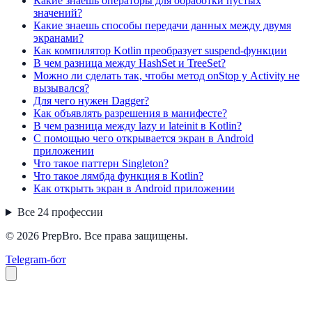
Какие знаешь операторы для обработки пустых
значений?
Какие знаешь способы передачи данных между двумя
экранами?
Как компилятор Kotlin преобразует suspend-функции
В чем разница между HashSet и TreeSet?
Можно ли сделать так, чтобы метод onStop у Activity не
вызывался?
Для чего нужен Dagger?
Как объявлять разрешения в манифесте?
В чем разница между lazy и lateinit в Kotlin?
С помощью чего открывается экран в Android
приложении
Что такое паттерн Singleton?
Что такое лямбда функция в Kotlin?
Как открыть экран в Android приложении
Все
24
профессии
© 2026 PrepBro. Все права защищены.
Telegram-бот