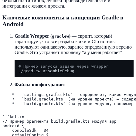
безопасности типов, лучшей производительности и
интеграции с языком проекта.
Ключевые компоненты и концепции Gradle в
Android
Gradle Wrapper (
)
— скрипт, который
gradlew
гарантирует, что все разработчики и CI-системы
используют одинаковую, заранее определённую версию
Gradle. Это устраняет проблему "а у меня работает".
# Пример запуска задачи через wrapper
Файлы конфигурации
:
    *   `settings.gradle.kts` — определяет, какие модул
    *   `build.gradle.kts` (на уровне проекта) — содерж
    *   `build.gradle.kts` (на уровне модуля, например 
```kotlin

// Пример фрагмента build.gradle.kts модуля app

android {

    compileSdk = 34

    defaultConfig {
