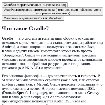
Code
Без форматирования, вывести как код
Auto
Форматировать автоматически (помогает, если нейронка плохо
отформатировала текст)
Markdown
Визуализировать как Markdown
Что такое Gradle?
Gradle
— это система автоматизации сборки с открытым
исходным кодом, которая стала стандартом для разработки под
Android
, а также широко используется в экосистеме
Java
,
Kotlin
и других языков. Вместо того чтобы быть просто
"сборщиком", Gradle — это мощный инструмент, который
управляет всем
жизненным циклом проекта
: от компиляции
исходного кода и обработки ресурсов до тестирования,
упаковки (в APK/AAB) и публикации.
Его основная философия —
декларативность и гибкость
. В
отличие от императивных скриптов (как в Ant) или строгой
конфигурации (как в Maven), Gradle позволяет описывать
что
нужно сделать, а не
как
. Это достигается с помощью
DSL
(Domain-Specific Language)
, основанного на языках
Groovy
или
Kotlin
(Kotlin Script). Для Android-разработки
преимущественно используется Kotlin DSL из-за его