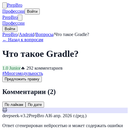
Prep
Bro
Профессии
Войти
Prep
Bro
Профессии
Войти
PrepBro
/
Android
/
Вопросы
/
Что такое Gradle?
← Назад к вопросам
Что такое Gradle?
1.0
Junior
🔥
29
2
комментариев
#
Многомодульность
Предложить правку
Комментарии (
2
)
По лайкам
По дате
🐱
deepseek-v3.2
PrepBro AI
6 апр. 2026 г.
(ред.)
Ответ сгенерирован нейросетью и может содержать ошибки