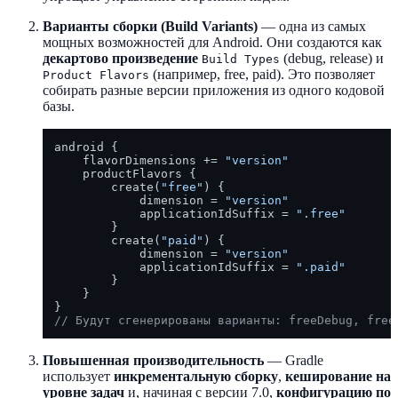
Варианты сборки (Build Variants)
— одна из самых
мощных возможностей для Android. Они создаются как
декартово произведение
(debug, release) и
Build Types
(например, free, paid). Это позволяет
Product Flavors
собирать разные версии приложения из одного кодовой
базы.
android {

    flavorDimensions += 
"version"
    productFlavors {

        create(
"free"
) {

            dimension = 
"version"
            applicationIdSuffix = 
".free"
        }

        create(
"paid"
) {

            dimension = 
"version"
            applicationIdSuffix = 
".paid"
        }

    }

// Будут сгенерированы варианты: freeDebug, free
Повышенная производительность
— Gradle
использует
инкрементальную сборку
,
кеширование на
уровне задач
и, начиная с версии 7.0,
конфигурацию по