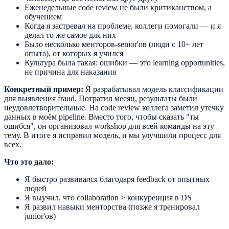
Еженедельные code review не были критиканством, а
обучением
Когда я застревал на проблеме, коллеги помогали — и я
делал то же самое для них
Было несколько менторов-senior'ов (люди с 10+ лет
опыта), от которых я учился
Культура была такая: ошибки — это learning opportunities,
не причина для наказания
Конкретный пример:
Я разрабатывал модель классификации
для выявления fraud. Потратил месяц, результаты были
неудовлетворительные. На code review коллега заметил утечку
данных в моём pipeline. Вместо того, чтобы сказать "ты
ошибся", он организовал workshop для всей команды на эту
тему. В итоге я исправил модель, и мы улучшили процесс для
всех.
Что это дало:
Я быстро развивался благодаря feedback от опытных
людей
Я выучил, что collaboration > конкуренция в DS
Я развил навыки менторства (позже я тренировал
junior'ов)