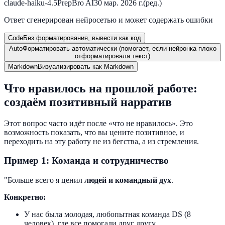
claude-haiku-4.5
PrepBro AI
30 мар. 2026 г.
(ред.)
Ответ сгенерирован нейросетью и может содержать ошибки
Code
Без форматирования, вывести как код
Auto
Форматировать автоматически (помогает, если нейронка плохо
отформатировала текст)
Markdown
Визуализировать как Markdown
Что нравилось на прошлой работе:
создаём позитивный нарратив
Этот вопрос часто идёт после «что не нравилось». Это
возможность показать, что вы цените позитивное, и
переходить на эту работу не из бегства, а из стремления.
Пример 1: Команда и сотрудничество
"Больше всего я ценил
людей и командный дух
.
Конкретно:
У нас была молодая, любопытная команда DS (8
человек), где все помогали друг другу