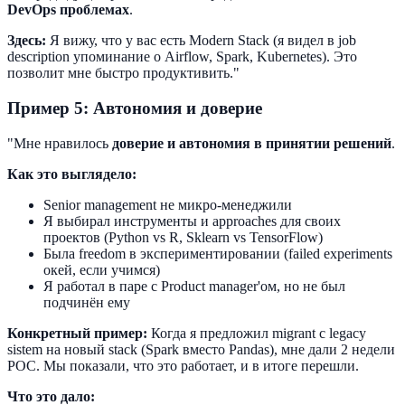
DevOps проблемах
.
Здесь:
Я вижу, что у вас есть Modern Stack (я видел в job
description упоминание о Airflow, Spark, Kubernetes). Это
позволит мне быстро продуктивить."
Пример 5: Автономия и доверие
"Мне нравилось
доверие и автономия в принятии решений
.
Как это выглядело:
Senior management не микро-менеджили
Я выбирал инструменты и approaches для своих
проектов (Python vs R, Sklearn vs TensorFlow)
Была freedom в экспериментировании (failed experiments
окей, если учимся)
Я работал в паре с Product manager'ом, но не был
подчинён ему
Конкретный пример:
Когда я предложил migrant с legacy
sistem на новый stack (Spark вместо Pandas), мне дали 2 недели
POC. Мы показали, что это работает, и в итоге перешли.
Что это дало: