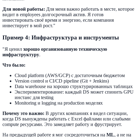
Для новой работы:
Для меня важно работать в месте, которое
видит в employees долгосрочный актив. Я готов
инвестировать своё время и энергию, если компания
инвестирует в мой рост."
Пример 4: Инфраструктура и инструменты
"Я ценил
хорошо организованную техническую
инфраструктуру
.
Что было:
Cloud platform (AWS/GCP) с достаточным бюджетом
Version control и CI/CD pipeline (Git + Jenkins)
Data warehouse на хорошо структурированных таблицах
Экспериментирование: каждый DS может спинить GPU
инстанс для testing
Monitoring и logging на production моделях
Почему это важно:
В других компаниях я видел ситуации,
когда DS вынуждены работать с Excel файлами или слабыми
compute ресурсами. Это замедляет работу и фрустрирует.
На предыдущей работе я мог сосредоточиться на
ML
, а не на