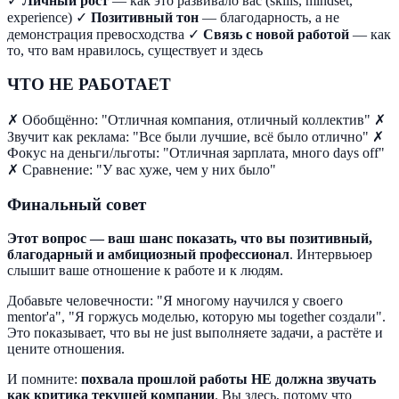
✓
Личный рост
— как это развивало вас (skills, mindset,
experience) ✓
Позитивный тон
— благодарность, а не
демонстрация превосходства ✓
Связь с новой работой
— как
то, что вам нравилось, существует и здесь
ЧТО НЕ РАБОТАЕТ
✗ Обобщённо: "Отличная компания, отличный коллектив" ✗
Звучит как реклама: "Все были лучшие, всё было отлично" ✗
Фокус на деньги/льготы: "Отличная зарплата, много days off"
✗ Сравнение: "У вас хуже, чем у них было"
Финальный совет
Этот вопрос — ваш шанс показать, что вы позитивный,
благодарный и амбициозный профессионал
. Интервьюер
слышит ваше отношение к работе и к людям.
Добавьте человечности: "Я многому научился у своего
mentor'а", "Я горжусь моделью, которую мы together создали".
Это показывает, что вы не just выполняете задачи, а растёте и
цените отношения.
И помните:
похвала прошлой работы НЕ должна звучать
как критика текущей компании
. Вы здесь, потому что