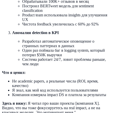
Обрабатывали 100K+ отзывов в месяц
Построил BERTweet модель для sentiment
classification
Product team использовала insights для улучшения
UX
Чистота feedback увеличилась с 60% до 92%
Аномалия detection в KPI
Разработал автоматическое оповещение о
странных паттернах в данных
Один раз поймала баг в logging system, который
потерял $50K выручки
Система работает 24/7, ловит проблемы раньше,
чем люди
Что я ценил:
Не academic papers, а реальные числа (ROI, время,
качество)
Я знал, как мой код используется пользователями
Компания измеряла impact DS и платила за результаты
Здесь я вижу:
Я читал про ваши проекты [компания X].
Видно, что вы тоже фокусируетесь на real impact, а не на
красивых моделях. Это мотивирует меня."