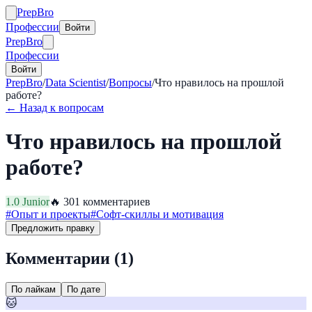
Prep
Bro
Профессии
Войти
Prep
Bro
Профессии
Войти
PrepBro
/
Data Scientist
/
Вопросы
/
Что нравилось на прошлой
работе?
← Назад к вопросам
Что нравилось на прошлой
работе?
1.0
Junior
🔥
30
1
комментариев
#
Опыт и проекты
#
Софт-скиллы и мотивация
Предложить правку
Комментарии (
1
)
По лайкам
По дате
🐱