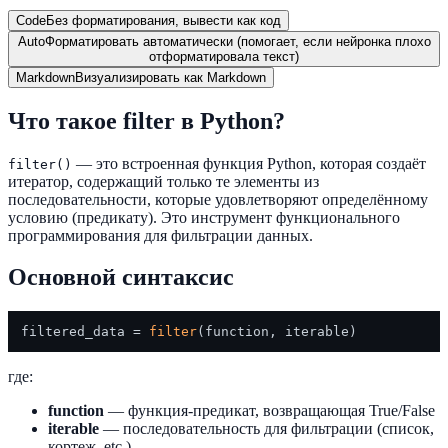
Code
Без форматирования, вывести как код
Auto
Форматировать автоматически (помогает, если нейронка плохо
отформатировала текст)
Markdown
Визуализировать как Markdown
Что такое filter в Python?
— это встроенная функция Python, которая создаёт
filter()
итератор, содержащий только те элементы из
последовательности, которые удовлетворяют определённому
условию (предикату). Это инструмент функционального
программирования для фильтрации данных.
Основной синтаксис
filtered_data = 
filter
где:
function
— функция-предикат, возвращающая True/False
iterable
— последовательность для фильтрации (список,
кортеж, etc.)