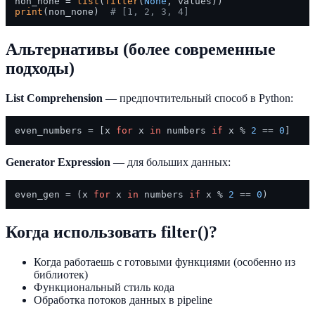
non_none = 
list
(
filter
(
None
print
(non_none)  
# [1, 2, 3, 4]
Альтернативы (более современные
подходы)
List Comprehension
— предпочтительный способ в Python:
even_numbers = [x 
for
 x 
in
 numbers 
if
 x % 
2
 == 
0
Generator Expression
— для больших данных:
even_gen = (x 
for
 x 
in
 numbers 
if
 x % 
2
 == 
0
Когда использовать filter()?
Когда работаешь с готовыми функциями (особенно из
библиотек)
Функциональный стиль кода
Обработка потоков данных в pipeline