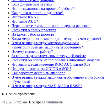
Куда хочешь развиваться
Что не нравилось на прошлой работе?
Как долго работал на удалёнке?
Что такое KNN?
Что такое AUC?
Перечислите этапы построения дерева решений
Расскажи о своих проектах
На каком работал проекте
Когда медиана описывает данные лучше, чем среднее?
В чём разница между контролируемым и
неконтролируемым машинным обучением?
Почему меняешь работу?
За какие задачи отвечаешь на текущей работе
Расскажи об опыте использования линейных моделей
Что значит, если значение ROC-AUC равно 0.5?
Что делает оператор UNION в SQL?
Как работает механизм attention?
В чём разница между машинным обучением и глубоким
обучением?
В чём разница между MAE, MSE и RMSE?
Все
24
профессии
© 2026 PrepBro. Все права защищены.