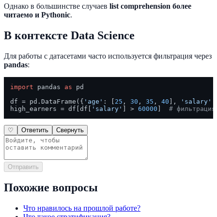
Однако в большинстве случаев
list comprehension более
читаемо и Pythonic
.
В контексте Data Science
Для работы с датасетами часто используется фильтрация через
pandas
:
import
 pandas 
as
 pd

df = pd.DataFrame({
'age'
: [
25
, 
30
, 
35
, 
40
], 
'salary'
:
high_earners = df[df[
'salary'
] > 
60000
]  
# фильтрация
♡
Ответить
Свернуть
Отправить
Похожие вопросы
Что нравилось на прошлой работе?
Что такое стратификация?