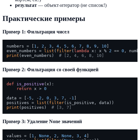
результат
— объект-итератор (не список!)
Практические примеры
Пример 1: Фильтрация чисел
numbers = [
1
, 
2
, 
3
, 
4
, 
5
, 
6
, 
7
, 
8
, 
9
, 
10
]

even_numbers = 
list
(
filter
(
lambda
 x: x % 
2
 == 
0
print
(even_numbers)  
# [2, 4, 6, 8, 10]
Пример 2: Фильтрация со своей функцией
def
is_positive
(
x
):

return
 x > 
0
data = [-
5
, -
2
, 
0
, 
3
, 
7
, -
1
]

positives = 
list
(
filter
print
(positives)  
# [3, 7]
Пример 3: Удаление None значений
values = [
1
, 
None
, 
2
, 
None
, 
3
, 
4
]
