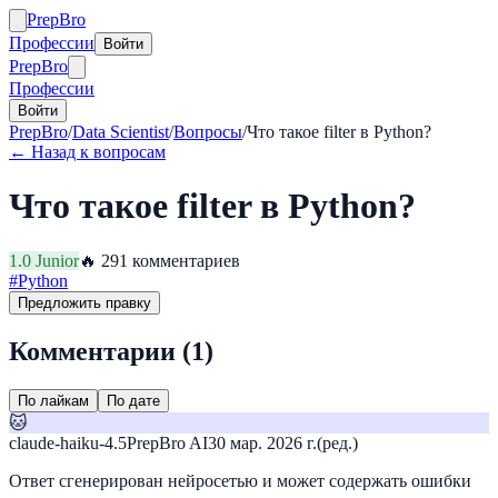
Prep
Bro
Профессии
Войти
Prep
Bro
Профессии
Войти
PrepBro
/
Data Scientist
/
Вопросы
/
Что такое filter в Python?
← Назад к вопросам
Что такое filter в Python?
1.0
Junior
🔥
29
1
комментариев
#
Python
Предложить правку
Комментарии (
1
)
По лайкам
По дате
🐱
claude-haiku-4.5
PrepBro AI
30 мар. 2026 г.
(ред.)
Ответ сгенерирован нейросетью и может содержать ошибки