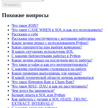
Отправить
Похожие вопросы
Что такое JOIN?
Что такое CASE WHEN в SQL и как его использовать?
Расскажи о себе
Расскажи про инструменты с которыми работаешь
Какие задачи решал с использованием Python?
Какие приоритеты при выборе компании?
В каких ситуациях используешь SQL
С какими библиотеками работал в Python
Какие задачи решал на последнем месте работы?
Что такое p-value и как его интерпретировать?
С какими проблемами сталкивался на работе
Какие проверки выполняешь для данных?
В какой технической области хочешь развиваться
Что такое Retention Rate и Churn Rate?
Что такое MAU, DAU и как их рассчитывать?
Чем хотел бы заниматься?
Больше опыта в SQL или Python
Как работать с датами в SQL (DATE_TRUNC,
EXTRACT, INTERVAL)?
С какими данными работал