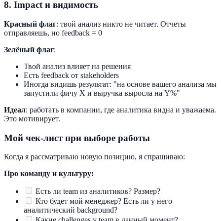
8. Impact и видимость
Красный флаг
: твой анализ никто не читает. Отчеты
отправляешь, но feedback = 0
Зелёный флаг
:
Твой анализ влияет на решения
Есть feedback от stakeholders
Иногда видишь результат: "на основе вашего анализа мы
запустили фичу X и выручка выросла на Y%"
Идеал
: работать в компании, где аналитика видна и уважаема.
Это мотивирует.
Мой чек-лист при выборе работы
Когда я рассматриваю новую позицию, я спрашиваю:
Про команду и культуру:
Есть ли team из аналитиков? Размер?
Кто будет мой менеджер? Есть ли у него
аналитический background?
Какие challenges у team в данный момент?