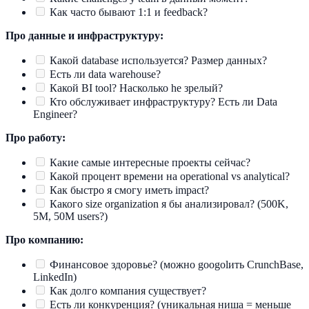
Как часто бывают 1:1 и feedback?
Про данные и инфраструктуру:
Какой database используется? Размер данных?
Есть ли data warehouse?
Какой BI tool? Насколько he зрелый?
Кто обслуживает инфраструктуру? Есть ли Data
Engineer?
Про работу:
Какие самые интересные проекты сейчас?
Какой процент времени на operational vs analytical?
Как быстро я смогу иметь impact?
Какого size organization я бы анализировал? (500K,
5M, 50M users?)
Про компанию:
Финансовое здоровье? (можно googolить CrunchBase,
LinkedIn)
Как долго компания существует?
Есть ли конкуренция? (уникальная ниша = меньше