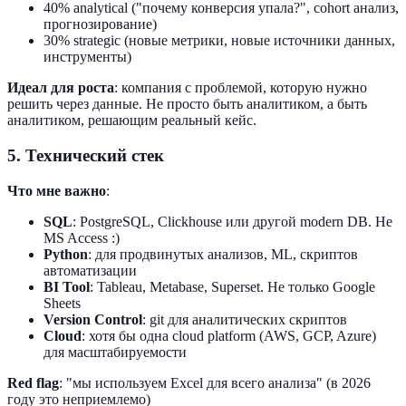
40% analytical ("почему конверсия упала?", cohort анализ,
прогнозирование)
30% strategic (новые метрики, новые источники данных,
инструменты)
Идеал для роста
: компания с проблемой, которую нужно
решить через данные. Не просто быть аналитиком, а быть
аналитиком, решающим реальный кейс.
5. Технический стек
Что мне важно
:
SQL
: PostgreSQL, Clickhouse или другой modern DB. Не
MS Access :)
Python
: для продвинутых анализов, ML, скриптов
автоматизации
BI Tool
: Tableau, Metabase, Superset. Не только Google
Sheets
Version Control
: git для аналитических скриптов
Cloud
: хотя бы одна cloud platform (AWS, GCP, Azure)
для масштабируемости
Red flag
: "мы используем Excel для всего анализа" (в 2026
году это неприемлемо)