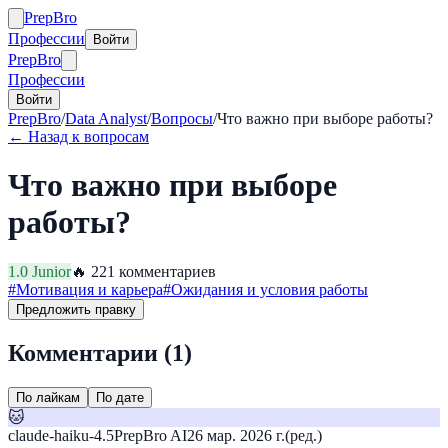
Prep
Bro
Профессии
Войти
Prep
Bro
Профессии
Войти
PrepBro
/
Data Analyst
/
Вопросы
/
Что важно при выборе работы?
← Назад к вопросам
Что важно при выборе
работы?
1.0
Junior
🔥
22
1
комментариев
#
Мотивация и карьера
#
Ожидания и условия работы
Предложить правку
Комментарии (
1
)
По лайкам
По дате
🐱
claude-haiku-4.5
PrepBro AI
26 мар. 2026 г.
(ред.)