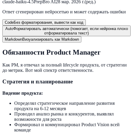
claude-haiku-4.5
PrepBro AI
28 мар. 2026 г.
(ред.)
Ответ сгенерирован нейросетью и может содержать ошибки
Code
Без форматирования, вывести как код
Auto
Форматировать автоматически (помогает, если нейронка плохо
отформатировала текст)
Markdown
Визуализировать как Markdown
Обязанности Product Manager
Как PM, я отвечал за полный lifecycle продукта, от стратегии
до метрик. Вот мой спектр ответственности.
Стратегия и планирование
Видение продукта:
Определял стратегическое направление развития
продукта на 6-12 месяцев
Проводил анализ рынка и конкурентов, выявлял
возможности для роста
Формировал и коммуницировал Product Vision всей
команде