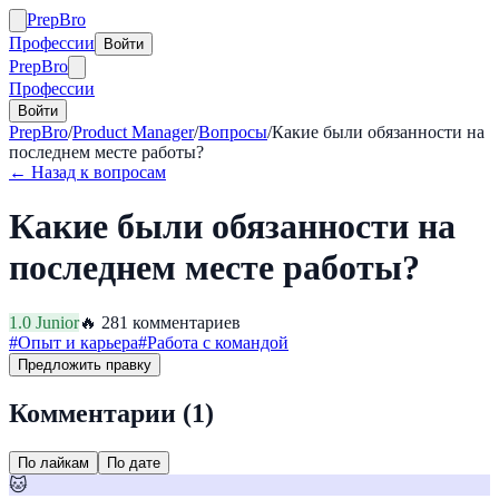
Prep
Bro
Профессии
Войти
Prep
Bro
Профессии
Войти
PrepBro
/
Product Manager
/
Вопросы
/
Какие были обязанности на
последнем месте работы?
← Назад к вопросам
Какие были обязанности на
последнем месте работы?
1.0
Junior
🔥
28
1
комментариев
#
Опыт и карьера
#
Работа с командой
Предложить правку
Комментарии (
1
)
По лайкам
По дате
🐱